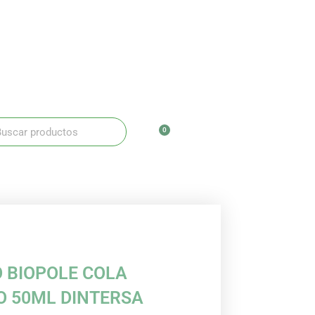
ar
scar
0
Carrito
 BIOPOLE COLA
O 50ML DINTERSA