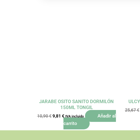
El
El
precio
precio
original
actual
era:
es:
10,90 €.
9,81 €.
JARABE OSITO SANITO DORMILÓN
ULCY
150ML TONGIL
25,67
€
Añadir al
10,90
€
9,81
€
IVA incluido
carrito