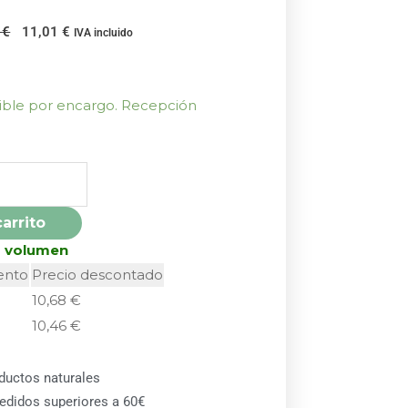
El
El
3
€
11,01
€
IVA incluido
precio
precio
original
actual
era:
es:
nible por encargo. Recepción
12,23 €.
11,01 €.
carrito
r volumen
ento
Precio descontado
10,68
€
10,46
€
ductos naturales
pedidos superiores a 60€