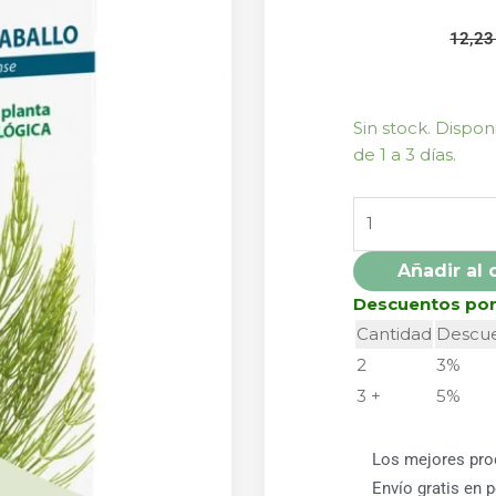
12,2
PHYTO
Sin stock. Dispo
BIOPOLE
de 1 a 3 días.
COLA
CABALLO
50ML
DINTERSA
Añadir al 
cantidad
Descuentos po
Cantidad
Descu
2
3%
3 +
5%
Los mejores pro
Envío gratis en 