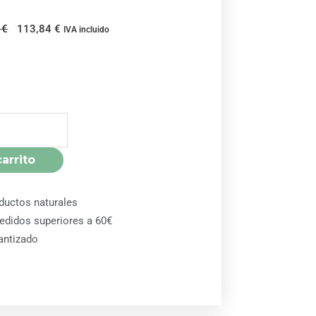
El
El
9
€
113,84
€
IVA incluido
precio
precio
original
actual
era:
es:
126,49 €.
113,84 €.
carrito
ductos naturales
pedidos superiores a 60€
antizado