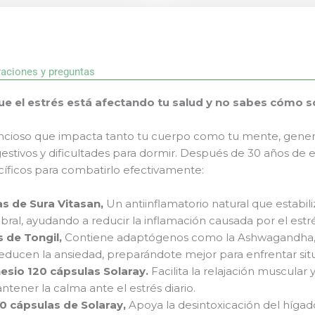
raciones y preguntas
ue el estrés está afectando tu salud y no sabes cómo s
lencioso que impacta tanto tu cuerpo como tu mente, gene
stivos y dificultades para dormir. Después de 30 años de
íficos para combatirlo efectivamente:
s de Sura Vitasan,
Un antiinflamatorio natural que estabili
bral, ayudando a reducir la inflamación causada por el estré
s de Tongil
,
Contiene adaptógenos como la Ashwagandha, 
reducen la ansiedad, preparándote mejor para enfrentar situa
esio 120 cápsulas Solaray
.
Facilita la relajación muscular 
tener la calma ante el estrés diario.
60 cápsulas de Solaray,
Apoya la desintoxicación del hígad