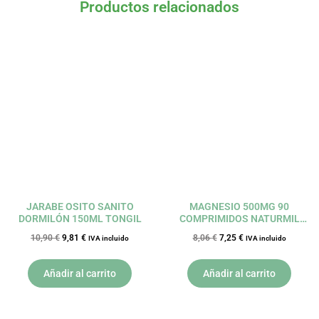
Productos relacionados
El
El
El
El
precio
precio
precio
precio
original
actual
original
actual
era:
es:
era:
es:
10,90 €.
9,81 €.
8,06 €.
7,25 €.
JARABE OSITO SANITO
MAGNESIO 500MG 90
DORMILÓN 150ML TONGIL
COMPRIMIDOS NATURMIL
DIETMED
10,90
€
9,81
€
8,06
€
7,25
€
IVA incluido
IVA incluido
Añadir al carrito
Añadir al carrito