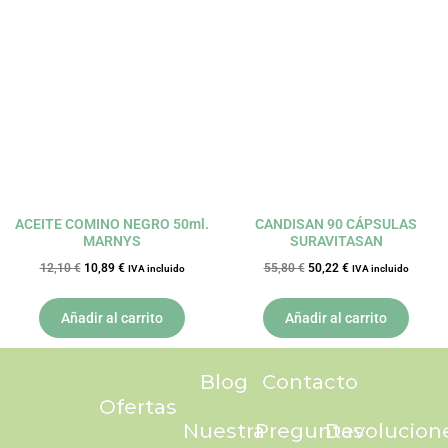
El
El
El
El
precio
precio
precio
precio
original
actual
original
actual
era:
es:
era:
es:
12,10 €.
10,89 €.
55,80 €.
50,22 €.
ACEITE COMINO NEGRO 50ml.
CANDISAN 90 CÁPSULAS
MARNYS
SURAVITASAN
12,10
€
10,89
€
55,80
€
50,22
€
IVA incluido
IVA incluido
Añadir al carrito
Añadir al carrito
Blog
Contacto
Ofertas
Nuestra
Preguntas
Devolucion