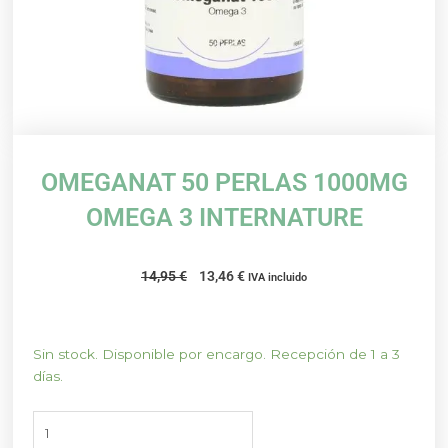
OMEGANAT 50 PERLAS 1000MG
OMEGA 3 INTERNATURE
El
El
14,95
€
13,46
€
IVA incluido
precio
precio
original
actual
era:
es:
OMEGANAT
Sin stock. Disponible por encargo. Recepción de 1 a 3
14,95 €.
13,46 €.
50
días.
PERLAS
1000MG
OMEGA