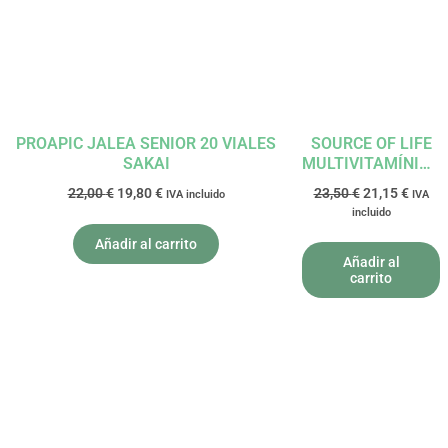
22,00 €.
19,80 €.
23,50 €.
21,15 
PROAPIC JALEA SENIOR 20 VIALES
SOURCE OF LIFE
SAKAI
MULTIVITAMÍNICO
60 COMPRIMIDOS
22,00
€
19,80
€
23,50
€
21,15
€
IVA incluido
IVA
NATURESPLUS
incluido
Añadir al carrito
Añadir al
carrito
El
El
El
El
precio
precio
precio
precio
original
actual
original
actual
era:
es:
era:
es:
18,99 €.
17,09 €.
16,05 €.
14,45 