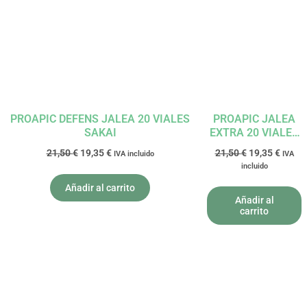
era:
es:
era:
es:
21,50 €.
19,35 €.
21,50 €.
19,35 
PROAPIC DEFENS JALEA 20 VIALES
PROAPIC JALEA
SAKAI
EXTRA 20 VIALES
SAKAI
21,50
€
19,35
€
21,50
€
19,35
€
IVA incluido
IVA
incluido
Añadir al carrito
Añadir al
carrito
El
El
El
El
precio
precio
precio
precio
original
actual
original
actual
era:
es:
era:
es: