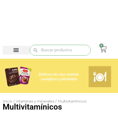
Ir
al
contenido
0
Carri
Buscar
Buscar
Inicio
/
Vitaminas y minerales
/ Multivitamínicos
Multivitamínicos