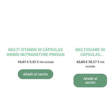
precio
precio
precio
precio
original
actual
original
actual
era:
es:
era:
es:
10,47 €.
9,42 €.
42,85 €.
38,57 
MULTI VITAMIN 30 CÁPSULAS
MULTIGUARD 90
840MG NUTRANATURE PINISAN
CÁPSULAS
LAMBERTS
10,47
€
9,42
€
42,85
€
38,57
€
IVA incluido
IVA
incluido
Añadir al carrito
Añadir al
carrito
El
El
El
El
precio
precio
precio
precio
original
actual
original
actual