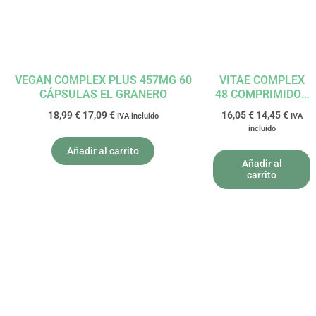
VEGAN COMPLEX PLUS 457MG 60
VITAE COMPLEX
CÁPSULAS EL GRANERO
48 COMPRIMIDOS
DIETISA
18,99
€
17,09
€
16,05
€
14,45
€
IVA incluido
IVA
incluido
Añadir al carrito
Añadir al
carrito
El
El
El
El
precio
precio
precio
precio
original
actual
original
actual
era:
es:
era:
es:
8,70 €.
7,83 €.
27,40 €.
24,66 