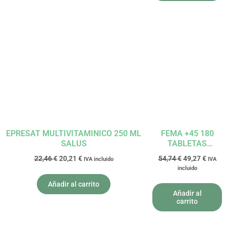
El
El
El
El
precio
precio
precio
precio
original
actual
original
actual
era:
es:
era:
es:
22,46 €.
20,21 €.
54,74 €.
49,27 
EPRESAT MULTIVITAMINICO 250 ML
FEMA +45 180
SALUS
TABLETAS
LAMBERTS
22,46
€
20,21
€
54,74
€
49,27
€
IVA incluido
IVA
incluido
Añadir al carrito
Añadir al
carrito