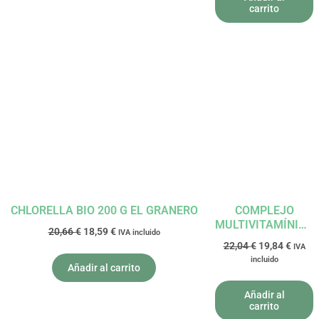
carrito
El
El
El
El
precio
precio
precio
precio
original
actual
original
actual
era:
es:
era:
es:
20,66 €.
18,59 €.
22,04 €.
19,84 
CHLORELLA BIO 200 G EL GRANERO
COMPLEJO
MULTIVITAMÍNICO
20,66
€
18,59
€
IVA incluido
A TO Z 60
22,04
€
19,84
€
IVA
TABLETAS
incluido
LAMBERTS
Añadir al carrito
Añadir al
carrito