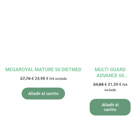
El
El
El
El
precio
precio
precio
precio
original
actual
original
actual
era:
es:
era:
es:
27,76 €.
24,98 €.
34,88 €.
31,39 
MEGAROYAL MATURE 50 DIETMED
MULTI GUARD
ADVANCE 60
27,76
€
24,98
€
IVA incluido
TABLETAS
34,88
€
31,39
€
IVA
LAMBERTS
incluido
Añadir al carrito
Añadir al
carrito
El
El
El
El