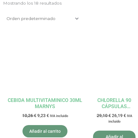
Mostrando los 18 resultados
El
El
El
El
precio
precio
precio
precio
original
actual
original
actual
era:
es:
era:
es:
10,26 €.
9,23 €.
29,10 €.
26,19 
CEBIDA MULTIVITAMINICO 30ML
CHLORELLA 90
MARNYS
CÁPSULAS
GOLDEN GREEN
10,26
€
9,23
€
29,10
€
26,19
€
IVA incluido
IVA
NATURAL
incluido
Añadir al carrito
Añadir al