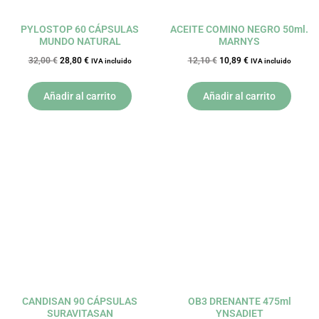
PYLOSTOP 60 CÁPSULAS
ACEITE COMINO NEGRO 50ml.
MUNDO NATURAL
MARNYS
32,00
€
28,80
€
12,10
€
10,89
€
IVA incluido
IVA incluido
Añadir al carrito
Añadir al carrito
El
El
El
El
precio
precio
precio
precio
original
actual
original
actual
era:
es:
era:
es:
55,80 €.
50,22 €.
22,50 €.
20,25 €.
CANDISAN 90 CÁPSULAS
OB3 DRENANTE 475ml
SURAVITASAN
YNSADIET