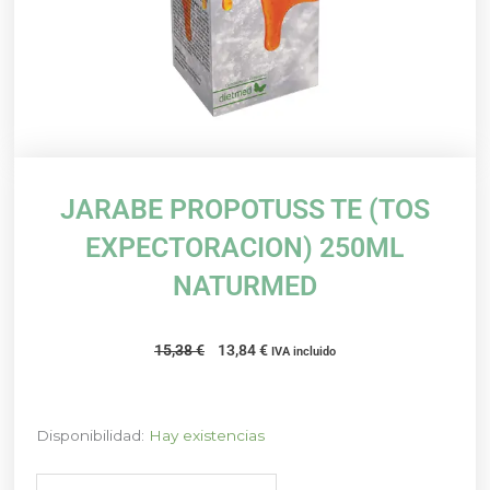
JARABE PROPOTUSS TE (TOS
EXPECTORACION) 250ML
NATURMED
El
El
15,38
€
13,84
€
IVA incluido
precio
precio
original
actual
era:
es:
JARABE
Disponibilidad:
Hay existencias
15,38 €.
13,84 €.
PROPOTUSS
TE