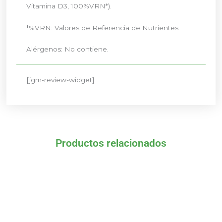
Vitamina D3, 100%VRN*).
*%VRN: Valores de Referencia de Nutrientes.
Alérgenos: No contiene.
[jgm-review-widget]
Productos relacionados
El
El
El
El
precio
precio
precio
precio
original
actual
original
actual
era:
es:
era:
es:
10,90 €.
9,81 €.
15,84 €.
14,26 €.