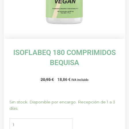
ISOFLABEQ 180 COMPRIMIDOS
BEQUISA
El
El
20,95
€
18,86
€
IVA incluido
precio
precio
original
actual
era:
es:
ISOFLABEQ
Sin stock. Disponible por encargo. Recepción de 1 a 3
20,95 €.
18,86 €.
180
días.
COMPRIMIDOS
BEQUISA
cantidad