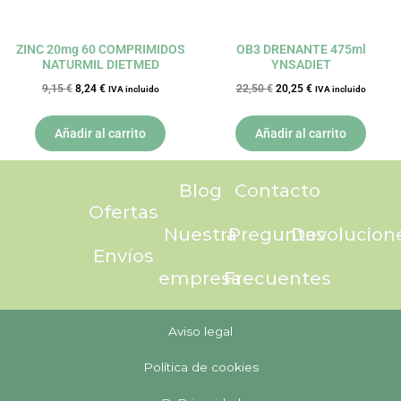
ZINC 20mg 60 COMPRIMIDOS
OB3 DRENANTE 475ml
NATURMIL DIETMED
YNSADIET
9,15
€
8,24
€
22,50
€
20,25
€
IVA incluido
IVA incluido
Añadir al carrito
Añadir al carrito
Blog
Contacto
Ofertas
Nuestra
Preguntas
Devolucion
Envíos
empresa
Frecuentes
Aviso legal
Política de cookies