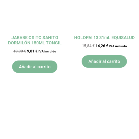
JARABE OSITO SANITO
HOLOPAI 13 31ml. EQUISALUD
DORMILÓN 150ML TONGIL
15,84
€
14,26
€
IVA incluido
10,90
€
9,81
€
IVA incluido
Añadir al carrito
Añadir al carrito
El
El
El
El
precio
precio
precio
precio
original
actual
original
actual
era:
es:
era:
es:
9,15 €.
8,24 €.
22,50 €.
20,25 €.