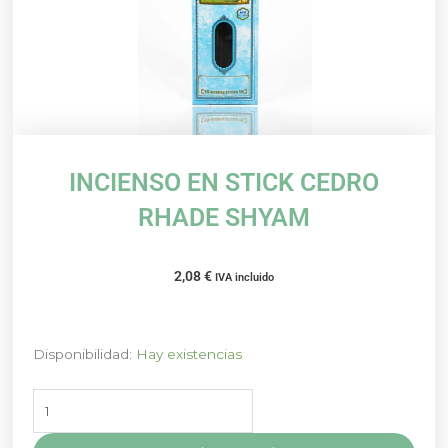
INCIENSO EN STICK CEDRO
RHADE SHYAM
2,08
€
IVA incluido
INCIENSO
Disponibilidad:
Hay existencias
EN
STICK
CEDRO
RHADE