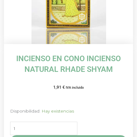
INCIENSO EN CONO INCIENSO
NATURAL RHADE SHYAM
1,91
€
IVA incluido
INCIENSO
Disponibilidad:
Hay existencias
EN
CONO
INCIENSO