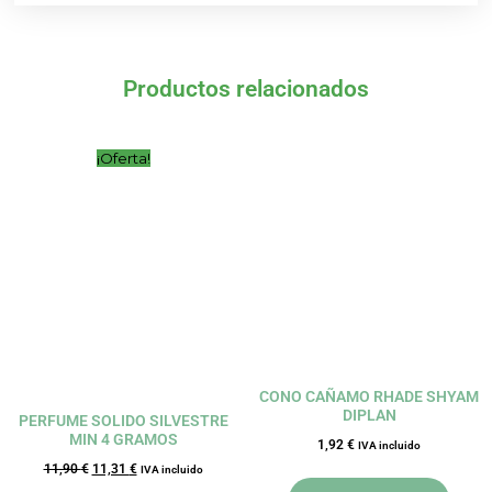
Productos relacionados
El
El
¡Oferta!
precio
precio
original
actual
era:
es:
11,90 €.
11,31 €.
CONO CAÑAMO RHADE SHYAM
DIPLAN
PERFUME SOLIDO SILVESTRE
MIN 4 GRAMOS
1,92
€
IVA incluido
11,90
€
11,31
€
IVA incluido