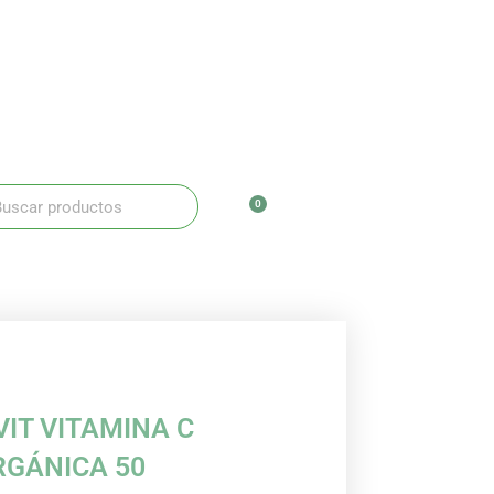
ar
scar
0
Carrito
IT VITAMINA C
RGÁNICA 50