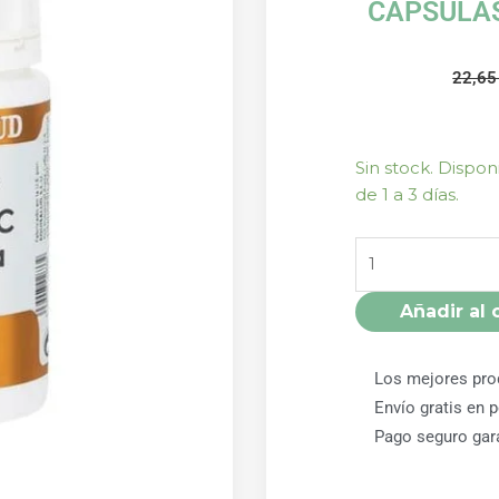
CÁPSULA
22,6
HOLOVIT
Sin stock. Dispo
VITAMINA
de 1 a 3 días.
C
ORGÁNICA
50
CÁPSULASSULA
Añadir al 
EQUISALUD
cantidad
Los mejores pro
Envío gratis en 
Pago seguro gar