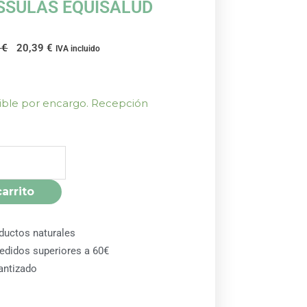
SSULAS EQUISALUD
El
El
5
€
20,39
€
IVA incluido
precio
precio
original
actual
era:
es:
nible por encargo. Recepción
22,65 €.
20,39 €.
S
carrito
ductos naturales
pedidos superiores a 60€
antizado