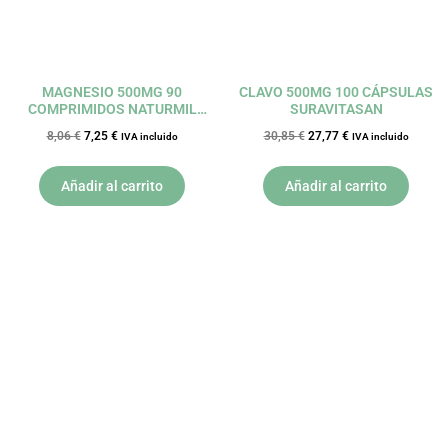
MAGNESIO 500MG 90
CLAVO 500MG 100 CÁPSULAS
COMPRIMIDOS NATURMIL
SURAVITASAN
DIETMED
8,06
€
7,25
€
30,85
€
27,77
€
IVA incluido
IVA incluido
Añadir al carrito
Añadir al carrito
El
El
El
El
precio
precio
precio
precio
original
actual
original
actual
era:
es:
era:
es:
23,95 €.
21,56 €.
14,33 €.
12,90 €.