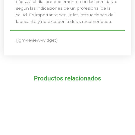
cápsula al día, preferiblemente con las comidas, o
según las indicaciones de un profesional de la
salud. Es importante seguir las instrucciones del
fabricante y no exceder la dosis recomendada.
[jgm-review-widget]
Productos relacionados
El
El
El
El
precio
precio
precio
precio
original
actual
original
actual
era:
es:
era:
es:
8,06 €.
7,25 €.
30,85 €.
27,77 €.