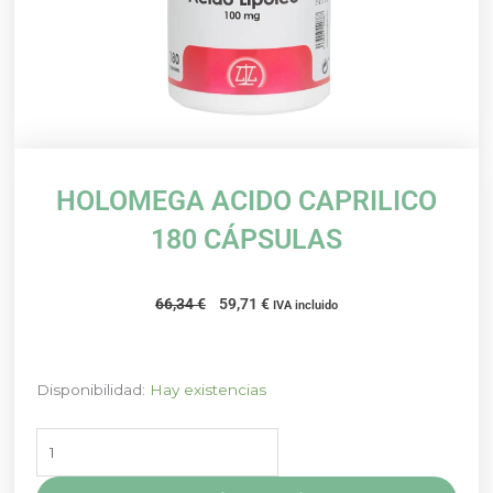
HOLOMEGA ACIDO CAPRILICO
180 CÁPSULAS
El
El
66,34
€
59,71
€
IVA incluido
precio
precio
original
actual
era:
es:
HOLOMEGA
Disponibilidad:
Hay existencias
66,34 €.
59,71 €.
ACIDO
CAPRILICO
180
CÁPSULAS