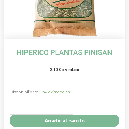
HIPERICO PLANTAS PINISAN
2,10
€
IVA incluido
HIPERICO
Disponibilidad:
Hay existencias
PLANTAS
PINISAN
cantidad
Añadir al carrito