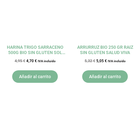
HARINA TRIGO SARRACENO
ARRURRUZ BIO 250 GR RAIZ
500G BIO SIN GLUTEN SOL
SIN GLUTEN SALUD VIVA
NATURAL
4,95
€
4,70
€
5,32
€
5,05
€
IVA incluido
IVA incluido
Añadir al carrito
Añadir al carrito
El
El
El
El
precio
precio
precio
precio
original
actual
original
actual
era:
es:
era:
es:
4,77 €.
4,53 €.
4,82 €.
4,58 €.