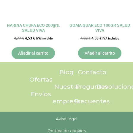
HARINA CHUFA ECO 200grs.
GOMA GUAR ECO 100GR SALUD
SALUD VIVA
VIVA
4,77
€
4,53
€
4,82
€
4,58
€
IVA incluido
IVA incluido
Añadir al carrito
Añadir al carrito
Blog
Contacto
Ofertas
Nuestra
Preguntas
Devolucion
Envíos
empresa
Frecuentes
Aviso legal
Política de cookies