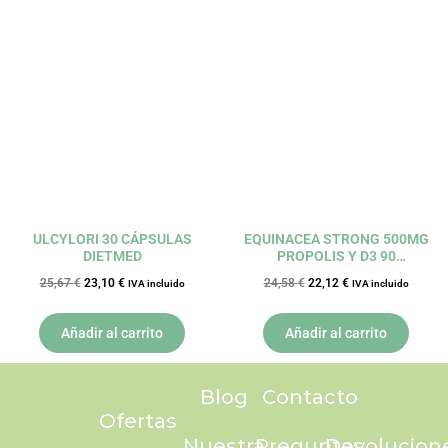
El
El
El
El
precio
precio
precio
precio
original
actual
original
actual
era:
es:
era:
es:
25,67 €.
23,10 €.
24,58 €.
22,12 €.
ULCYLORI 30 CÁPSULAS
EQUINACEA STRONG 500MG
DIETMED
PROPOLIS Y D3 90
COMPRIMIDOS NATURMIL
25,67
€
23,10
€
24,58
€
22,12
€
IVA incluido
IVA incluido
DIETMED
Añadir al carrito
Añadir al carrito
Blog
Contacto
Ofertas
Nuestra
Preguntas
Devolucion