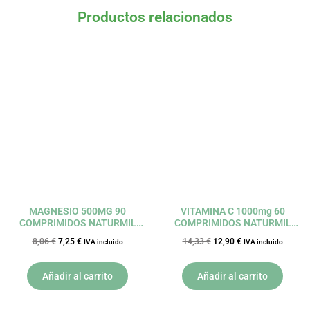
Productos relacionados
El
El
El
El
precio
precio
precio
precio
original
actual
original
actual
era:
es:
era:
es:
8,06 €.
7,25 €.
14,33 €.
12,90 €.
MAGNESIO 500MG 90
VITAMINA C 1000mg 60
COMPRIMIDOS NATURMIL
COMPRIMIDOS NATURMIL
DIETMED
DIETMED
8,06
€
7,25
€
14,33
€
12,90
€
IVA incluido
IVA incluido
Añadir al carrito
Añadir al carrito