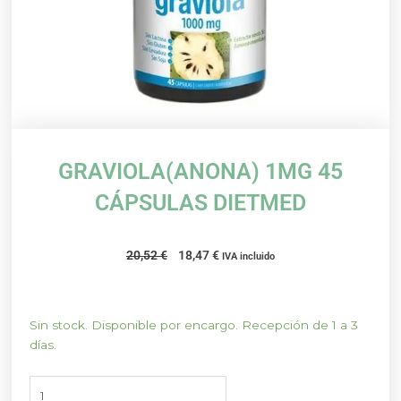
GRAVIOLA(ANONA) 1MG 45
CÁPSULAS DIETMED
El
El
20,52
€
18,47
€
IVA incluido
precio
precio
original
actual
era:
es:
GRAVIOLA(ANONA)
Sin stock. Disponible por encargo. Recepción de 1 a 3
20,52 €.
18,47 €.
1MG
días.
45
CÁPSULAS