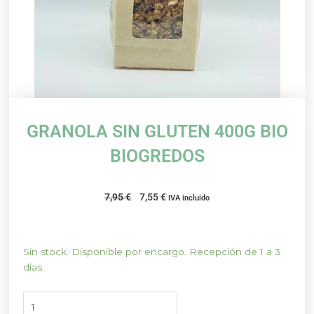
GRANOLA SIN GLUTEN 400G BIO
BIOGREDOS
El
El
7,95
€
7,55
€
IVA incluido
precio
precio
original
actual
era:
es:
GRANOLA
Sin stock. Disponible por encargo. Recepción de 1 a 3
7,95 €.
7,55 €.
SIN
días.
GLUTEN
400G
BIO