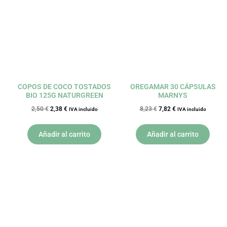
2,50 €.
2,38 €.
8,23 €.
7,82 €.
COPOS DE COCO TOSTADOS
OREGAMAR 30 CÁPSULAS
BIO 125G NATURGREEN
MARNYS
2,50
€
2,38
€
8,23
€
7,82
€
IVA incluido
IVA incluido
Añadir al carrito
Añadir al carrito
El
El
El
El
precio
precio
precio
precio
original
actual
original
actual
era:
es:
era:
es:
6,39 €.
6,07 €.
7,25 €.
6,89 €.