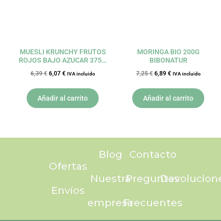
MUESLI KRUNCHY FRUTOS
MORINGA BIO 200G
ROJOS BAJO AZUCAR 375G
BIBONATUR
PLAIN GRAIN BARNHOUSE
6,39
€
6,07
€
7,25
€
6,89
€
IVA incluido
IVA incluido
Añadir al carrito
Añadir al carrito
Blog
Contacto
Ofertas
Nuestra
Preguntas
Devolucion
Envíos
empresa
Frecuentes