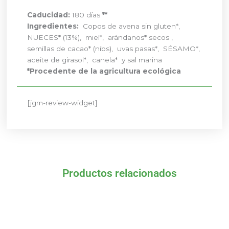
Caducidad:
180 días
**
Ingredientes:
Copos de avena sin gluten*,
NUECES* (13%), miel*, arándanos* secos ,
semillas de cacao* (nibs), uvas pasas*, SÉSAMO*,
aceite de girasol*, canela* y sal marina
*Procedente de la agricultura ecológica
[jgm-review-widget]
Productos relacionados
El
El
El
El
precio
precio
precio
precio
original
actual
original
actual
era:
es:
era:
es: