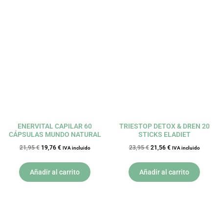
El
El
El
El
precio
precio
precio
precio
original
actual
original
actual
era:
es:
era:
es:
21,95 €.
19,76 €.
23,95 €.
21,56 €.
ENERVITAL CAPILAR 60
TRIESTOP DETOX & DREN 20
CÁPSULAS MUNDO NATURAL
STICKS ELADIET
21,95
€
19,76
€
23,95
€
21,56
€
IVA incluido
IVA incluido
Añadir al carrito
Añadir al carrito
El
El
El
El
precio
precio
precio
precio