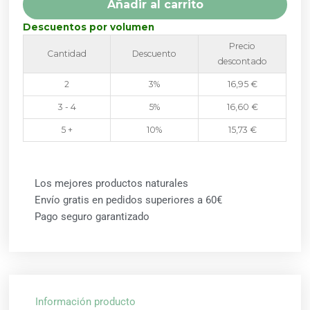
Añadir al carrito
DIETMED
cantidad
Descuentos por volumen
Precio
Cantidad
Descuento
descontado
2
3%
16,95
€
3 - 4
5%
16,60
€
5 +
10%
15,73
€
Los mejores productos naturales
Envío gratis en pedidos superiores a 60€
Pago seguro garantizado
Información producto