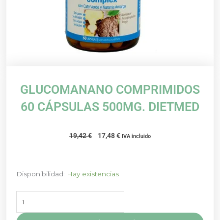
GLUCOMANANO COMPRIMIDOS
60 CÁPSULAS 500MG. DIETMED
El
El
19,42
€
17,48
€
IVA incluido
precio
precio
original
actual
era:
es:
GLUCOMANANO
Disponibilidad:
Hay existencias
19,42 €.
17,48 €.
COMPRIMIDOS
60
CÁPSULAS
500MG.