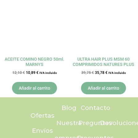
original
actual
original
actual
era:
es:
era:
es:
12,10 €.
10,89 €.
39,75 €.
35,78 €.
ACEITE COMINO NEGRO 50ml.
ULTRA HAIR PLUS MSM 60
MARNYS
COMPRIMIDOS NATURES PLUS
12,10
€
10,89
€
39,75
€
35,78
€
IVA incluido
IVA incluido
Añadir al carrito
Añadir al carrito
Blog
Contacto
Ofertas
Nuestra
Preguntas
Devolucion
Envíos