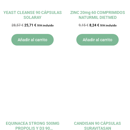
YEAST CLEANSE 90 CÁPSULAS
ZINC 20mg 60 COMPRIMIDOS
SOLARAY
NATURMIL DIETMED
28,57
€
25,71
€
9,15
€
8,24
€
IVA incluido
IVA incluido
Añadir al carrito
Añadir al carrito
El
El
El
El
precio
precio
precio
precio
original
actual
original
actual
era:
es:
era:
es:
24,58 €.
22,12 €.
55,80 €.
50,22 €.
EQUINACEA STRONG 500MG
CANDISAN 90 CÁPSULAS
PROPOLIS Y D3 90
SURAVITASAN