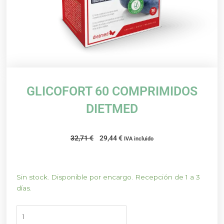
GLICOFORT 60 COMPRIMIDOS
DIETMED
El
El
32,71
€
29,44
€
IVA incluido
precio
precio
original
actual
era:
es:
GLICOFORT
Sin stock. Disponible por encargo. Recepción de 1 a 3
32,71 €.
29,44 €.
60
días.
COMPRIMIDOS
DIETMED
cantidad