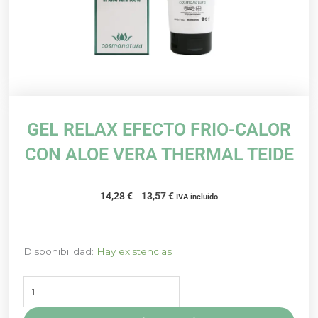
GEL RELAX EFECTO FRIO-CALOR
CON ALOE VERA THERMAL TEIDE
El
El
14,28
€
13,57
€
IVA incluido
precio
precio
original
actual
era:
es:
GEL
Disponibilidad:
Hay existencias
14,28 €.
13,57 €.
RELAX
EFECTO
FRIO-
CALOR