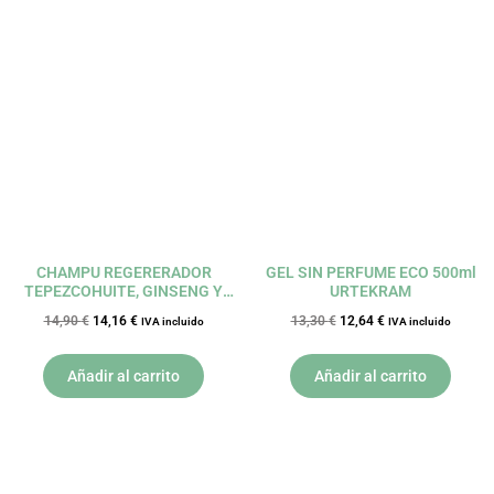
El
El
El
El
precio
precio
precio
precio
original
actual
original
actual
era:
es:
era:
es:
14,90 €.
14,16 €.
13,30 €.
12,64 €.
CHAMPU REGERERADOR
GEL SIN PERFUME ECO 500ml
TEPEZCOHUITE, GINSENG Y
URTEKRAM
ROMERO 250ML ARMONIA
14,90
€
14,16
€
13,30
€
12,64
€
IVA incluido
IVA incluido
Añadir al carrito
Añadir al carrito
El
El
El
El
precio
precio
precio
precio
original
actual
original
actual