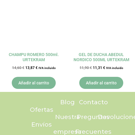
era:
es:
era:
es:
14,60 €.
13,87 €.
11,90 €.
11,31 €.
CHAMPU ROMERO 500ml.
GEL DE DUCHA ABEDUL
URTEKRAM
NORDICO 500ML URTEKRAM
14,60
€
13,87
€
11,90
€
11,31
€
IVA incluido
IVA incluido
Añadir al carrito
Añadir al carrito
Blog
Contacto
Ofertas
Nuestra
Preguntas
Devolucion
Envíos
empresa
Frecuentes