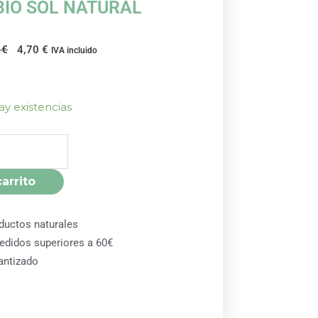
BIO SOL NATURAL
El
El
5
€
4,70
€
IVA incluido
precio
precio
original
actual
era:
es:
ay existencias
4,95 €.
4,70 €.
carrito
ductos naturales
pedidos superiores a 60€
antizado