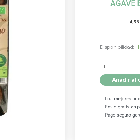
AGAVE 
4,9
GALLETAS
Disponibilidad:
H
DE
TRIGO
SARRACENO,
COCO,
Añadir al 
CACAO
Y
Los mejores pro
AGAVE
BIO
Envío gratis en 
SOL
Pago seguro gar
NATURAL
cantidad