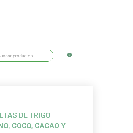
ar
scar
0
Carrito
ETAS DE TRIGO
O, COCO, CACAO Y