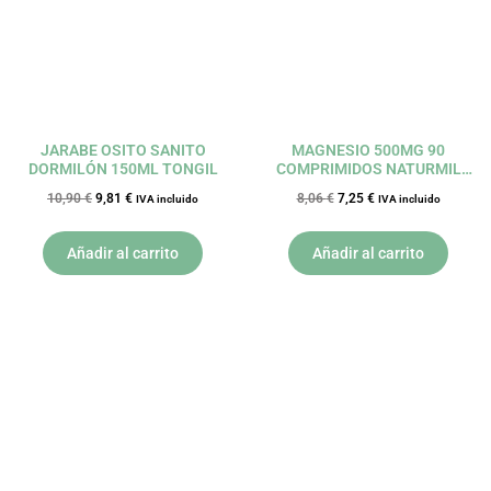
JARABE OSITO SANITO
MAGNESIO 500MG 90
DORMILÓN 150ML TONGIL
COMPRIMIDOS NATURMIL
DIETMED
10,90
€
9,81
€
8,06
€
7,25
€
IVA incluido
IVA incluido
Añadir al carrito
Añadir al carrito
El
El
El
El
precio
precio
precio
precio
original
actual
original
actual
era:
es:
era:
es:
29,56 €.
26,60 €.
22,50 €.
20,25 €.