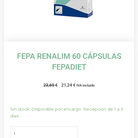
FEPA RENALIM 60 CÁPSULAS
FEPADIET
El
El
23,60
€
21,24
€
IVA incluido
precio
precio
original
actual
era:
es:
FEPA
Sin stock. Disponible por encargo. Recepción de 1 a 3
23,60 €.
21,24 €.
RENALIM
días.
60
CÁPSULAS
FEPADIET