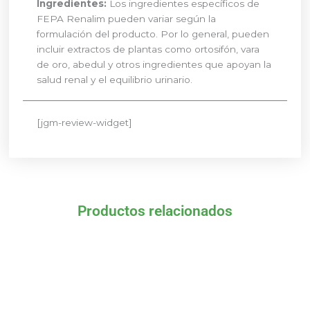
Ingredientes:
Los ingredientes específicos de
FEPA Renalim pueden variar según la
formulación del producto. Por lo general, pueden
incluir extractos de plantas como ortosifón, vara
de oro, abedul y otros ingredientes que apoyan la
salud renal y el equilibrio urinario.
[jgm-review-widget]
Productos relacionados
El
El
El
El
precio
precio
precio
precio
original
actual
original
actual
era:
es:
era:
es:
10,90 €.
9,81 €.
8,06 €.
7,25 €.