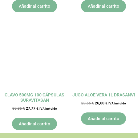
Añadir al carrito
Añadir al carrito
El
El
El
El
precio
precio
precio
precio
original
actual
original
actual
era:
es:
era:
es:
30,85 €.
27,77 €.
29,56 €.
26,60 €.
CLAVO 500MG 100 CÁPSULAS
JUGO ALOE VERA 1L DRASANVI
SURAVITASAN
29,56
€
26,60
€
IVA incluido
30,85
€
27,77
€
IVA incluido
Añadir al carrito
Añadir al carrito