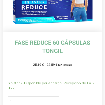
FASE REDUCE 60 CÁPSULAS
TONGIL
El
El
25,10
€
22,59
€
IVA incluido
precio
precio
original
actual
era:
es:
FASE
Sin stock. Disponible por encargo. Recepción de 1 a 3
25,10 €.
22,59 €.
REDUCE
días.
60
CÁPSULAS
TONGIL