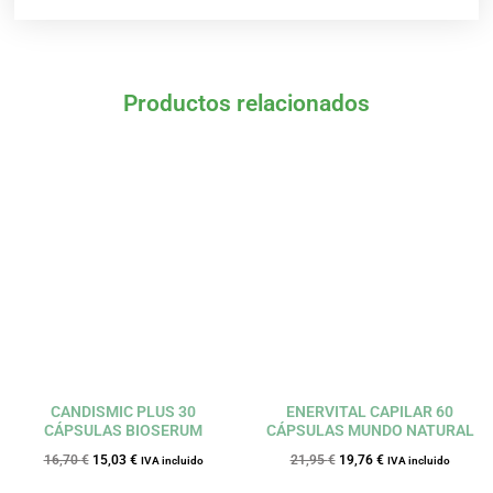
Productos relacionados
El
El
El
El
precio
precio
precio
precio
original
actual
original
actual
era:
es:
era:
es:
16,70 €.
15,03 €.
21,95 €.
19,76 €.
CANDISMIC PLUS 30
ENERVITAL CAPILAR 60
CÁPSULAS BIOSERUM
CÁPSULAS MUNDO NATURAL
16,70
€
15,03
€
21,95
€
19,76
€
IVA incluido
IVA incluido