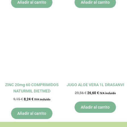
Añadir al carrito
Añadir al carrito
El
El
El
El
precio
precio
precio
precio
original
actual
original
actual
era:
es:
era:
es:
9,15 €.
8,24 €.
29,56 €.
26,60 €.
ZINC 20mg 60 COMPRIMIDOS
JUGO ALOE VERA 1L DRASANVI
NATURMIL DIETMED
29,56
€
26,60
€
IVA incluido
9,15
€
8,24
€
IVA incluido
Añadir al carrito
Añadir al carrito