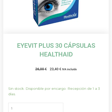
EYEVIT PLUS 30 CÁPSULAS
HEALTHAID
El
El
26,00
€
23,40
€
IVA incluido
precio
precio
original
actual
era:
es:
EYEVIT
Sin stock. Disponible por encargo. Recepción de 1 a 3
26,00 €.
23,40 €.
PLUS
días.
30
CÁPSULAS
HEALTHAID