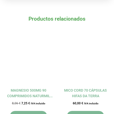
Productos relacionados
El
El
precio
precio
original
actual
era:
es:
8,06 €.
7,25 €.
MAGNESIO 500MG 90
MICO CORD 70 CÁPSULAS
COMPRIMIDOS NATURMIL
HIFAS DA TERRA
DIETMED
8,06
€
7,25
€
60,00
€
IVA incluido
IVA incluido