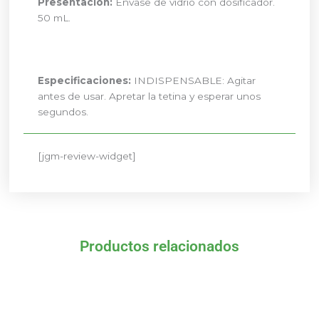
Presentación:
Envase de vidrio con dosificador.
50 mL.
Especificaciones:
INDISPENSABLE: Agitar
antes de usar. Apretar la tetina y esperar unos
segundos.
[jgm-review-widget]
Productos relacionados
El
El
El
El
precio
precio
precio
precio
original
actual
original
actual