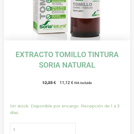
EXTRACTO TOMILLO TINTURA
SORIA NATURAL
El
El
12,35
€
11,12
€
IVA incluido
precio
precio
original
actual
era:
es:
EXTRACTO
Sin stock. Disponible por encargo. Recepción de 1 a 3
12,35 €.
11,12 €.
TOMILLO
días.
TINTURA
SORIA
NATURAL