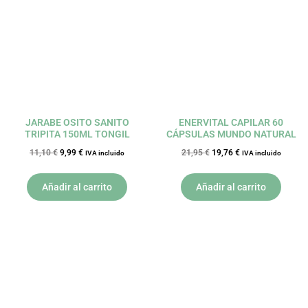
era:
es:
era:
es:
11,10 €.
9,99 €.
21,95 €.
19,76 €.
JARABE OSITO SANITO
ENERVITAL CAPILAR 60
TRIPITA 150ML TONGIL
CÁPSULAS MUNDO NATURAL
11,10
€
9,99
€
21,95
€
19,76
€
IVA incluido
IVA incluido
Añadir al carrito
Añadir al carrito
El
El
El
El
precio
precio
precio
precio
original
actual
original
actual
era:
es:
era:
es:
25,67 €.
23,10 €.
39,75 €.
35,78 €.