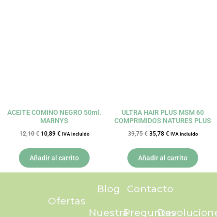
El
El
El
El
precio
precio
precio
precio
original
actual
original
actual
era:
es:
era:
es:
12,10 €.
10,89 €.
39,75 €.
35,78 €.
ACEITE COMINO NEGRO 50ml.
ULTRA HAIR PLUS MSM 60
MARNYS
COMPRIMIDOS NATURES PLUS
12,10
€
10,89
€
39,75
€
35,78
€
IVA incluido
IVA incluido
Añadir al carrito
Añadir al carrito
Blog
Contacto
Ofertas
Nuestra
Preguntas
Devolucion