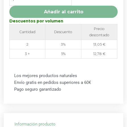
S/ALCOHOL
50ML
Añadir al carrito
(SABOR
FRUTAS
Descuentos por volumen
DEL
Precio
Cantidad
Descuento
BOSQUE)
descontado
ESI
2
3%
13,05
€
cantidad
3 +
5%
12,78
€
Los mejores productos naturales
Envío gratis en pedidos superiores a 60€
Pago seguro garantizado
Información producto