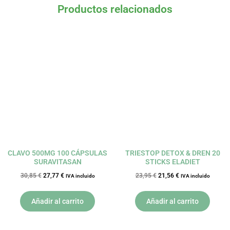
Productos relacionados
El
El
El
El
precio
precio
precio
precio
original
actual
original
actual
era:
es:
era:
es:
30,85 €.
27,77 €.
23,95 €.
21,56 €.
CLAVO 500MG 100 CÁPSULAS
TRIESTOP DETOX & DREN 20
SURAVITASAN
STICKS ELADIET
30,85
€
27,77
€
23,95
€
21,56
€
IVA incluido
IVA incluido
Añadir al carrito
Añadir al carrito