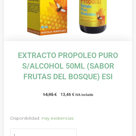
EXTRACTO PROPOLEO PURO
S/ALCOHOL 50ML (SABOR
FRUTAS DEL BOSQUE) ESI
El
El
14,95
€
13,46
€
IVA incluido
precio
precio
original
actual
era:
es:
EXTRACTO
Disponibilidad:
Hay existencias
14,95 €.
13,46 €.
PROPOLEO
PURO