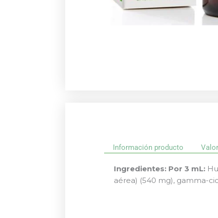
Información producto
Valo
Ingredientes:
Por 3 mL:
Hum
aérea) (540 mg), gamma-cicl