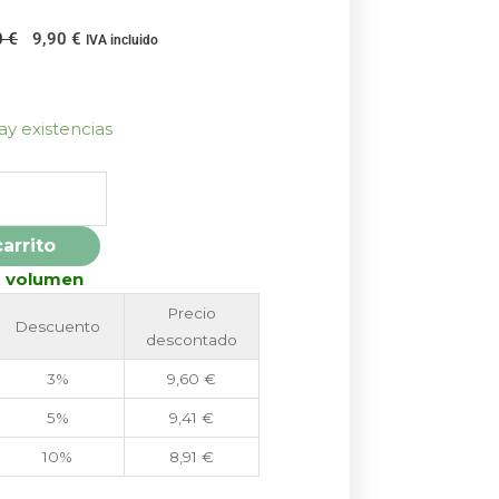
El
El
0
€
9,90
€
IVA incluido
precio
precio
original
actual
era:
es:
ay existencias
11,00 €.
9,90 €.
carrito
r volumen
Precio
Descuento
descontado
3%
9,60
€
5%
9,41
€
10%
8,91
€