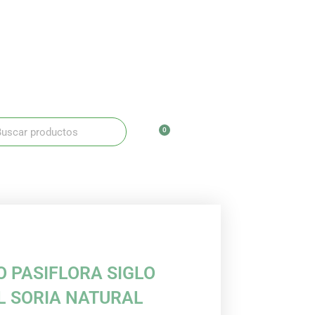
ar
scar
0
Carrito
 PASIFLORA SIGLO
L SORIA NATURAL