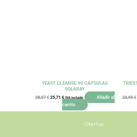
El
El
precio
precio
original
actual
era:
es:
28,57 €.
25,71 €.
YEAST CLEANSE 90 CÁPSULAS
TRIES
SOLARAY
Añadir al
28,57
€
25,71
€
23,95
€
IVA incluido
carrito
Ofertas