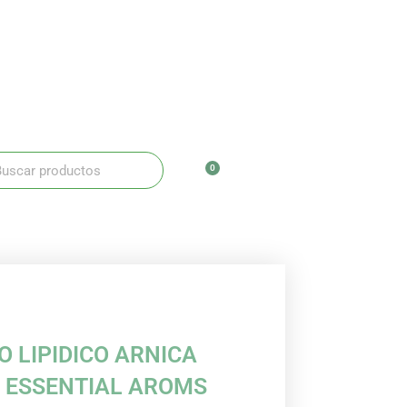
ar
scar
0
Carrito
 LIPIDICO ARNICA
L ESSENTIAL AROMS