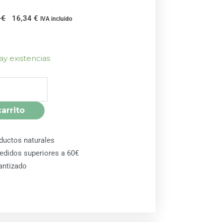
El
El
5
€
16,34
€
IVA incluido
precio
precio
original
actual
era:
es:
ay existencias
18,15 €.
16,34 €.
carrito
ductos naturales
pedidos superiores a 60€
antizado