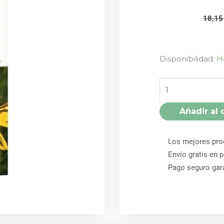
18,1
EXTRACTO
Disponibilidad:
H
LIPIDICO
ARNICA
BIO
100ML
Añadir al 
ESSENTIAL
AROMS
Los mejores pro
cantidad
Envío gratis en 
Pago seguro gar