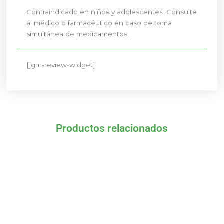
Contraindicado en niños y adolescentes. Consulte
al médico o farmacéutico en caso de toma
simultánea de medicamentos.
[jgm-review-widget]
Productos relacionados
El
El
precio
precio
original
actual
era:
es:
12,10 €.
10,89 €.