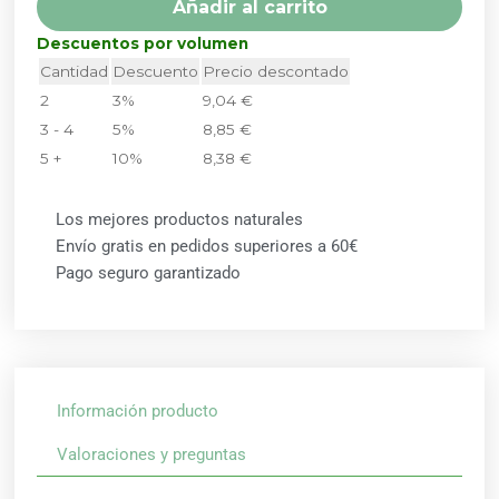
Añadir al carrito
NATURAL
cantidad
Descuentos por volumen
Cantidad
Descuento
Precio descontado
2
3%
9,04
€
3 - 4
5%
8,85
€
5 +
10%
8,38
€
Los mejores productos naturales
Envío gratis en pedidos superiores a 60€
Pago seguro garantizado
Información producto
Valoraciones y preguntas