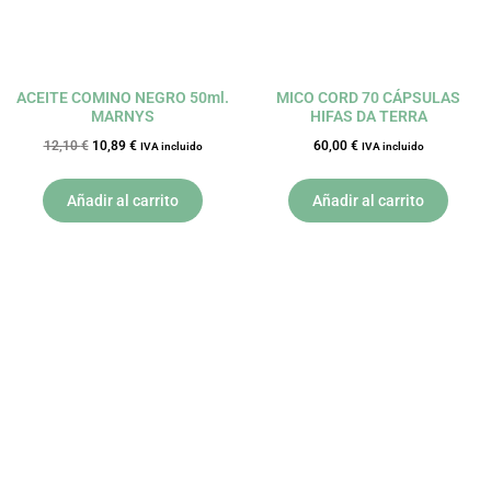
ACEITE COMINO NEGRO 50ml.
MICO CORD 70 CÁPSULAS
MARNYS
HIFAS DA TERRA
12,10
€
10,89
€
60,00
€
IVA incluido
IVA incluido
Añadir al carrito
Añadir al carrito
El
El
El
El
precio
precio
precio
precio
original
actual
original
actual
era:
es:
era:
es:
16,20 €.
14,58 €.
22,50 €.
20,25 €.