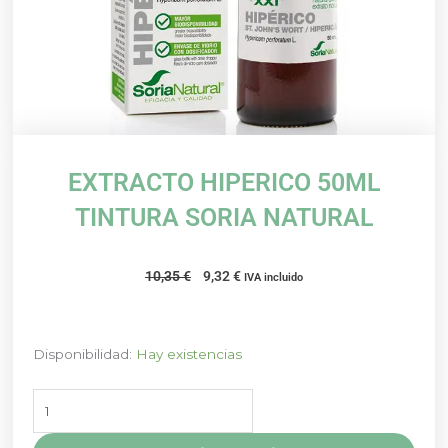
EXTRACTO HIPERICO 50ML
TINTURA SORIA NATURAL
El
El
10,35
€
9,32
€
IVA incluido
precio
precio
original
actual
era:
es:
EXTRACTO
Disponibilidad:
Hay existencias
10,35 €.
9,32 €.
HIPERICO
50ML
TINTURA
SORIA