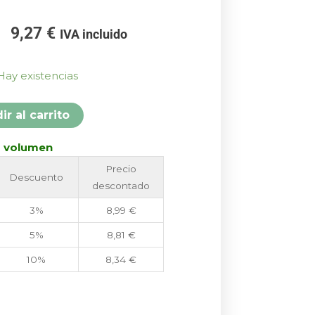
El
El
9,27
€
IVA incluido
precio
precio
original
actual
Hay existencias
era:
es:
10,30 €.
9,27 €.
ir al carrito
r volumen
Precio
Descuento
descontado
3%
8,99
€
5%
8,81
€
10%
8,34
€