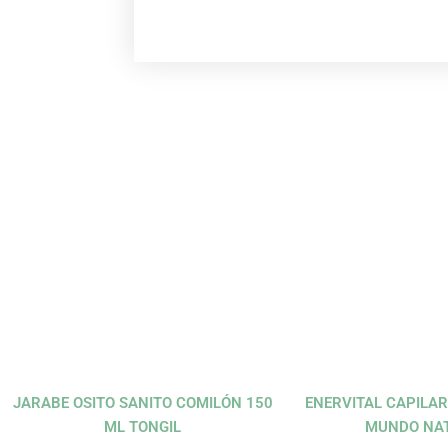
El
El
El
precio
precio
precio
original
actual
original
era:
es:
era:
11,30 €.
10,17 €.
21,95 €.
JARABE OSITO SANITO COMILÓN 150
ENERVITAL CAPILA
ML TONGIL
MUNDO NA