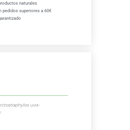
roductos naturales
en pedidos superiores a 60€
arantizado
rctostaphylos uva-
.