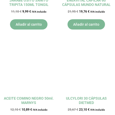
JARABE OSITO SANITO
ENERVITAL CAPILAR 60
TRIPITA 150ML TONGIL
CÁPSULAS MUNDO NATURAL
11,10
€
9,99
€
21,95
€
19,76
€
IVA incluido
IVA incluido
Añadir al carrito
Añadir al carrito
El
El
El
El
precio
precio
precio
precio
original
actual
original
actual
era:
es:
era:
es:
12,10 €.
10,89 €.
25,67 €.
23,10 €.
ACEITE COMINO NEGRO 50ml.
ULCYLORI 30 CÁPSULAS
MARNYS
DIETMED
12,10
€
10,89
€
25,67
€
23,10
€
IVA incluido
IVA incluido