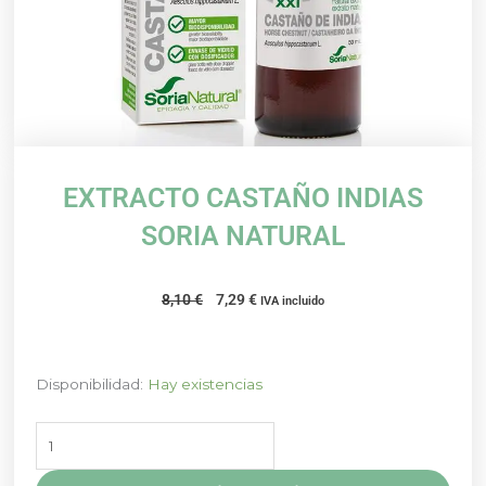
EXTRACTO CASTAÑO INDIAS
SORIA NATURAL
El
El
8,10
€
7,29
€
IVA incluido
precio
precio
original
actual
era:
es:
EXTRACTO
Disponibilidad:
Hay existencias
8,10 €.
7,29 €.
CASTAÑO
INDIAS
SORIA
NATURAL