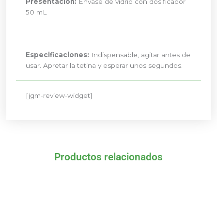
Presentación:
Envase de vidrio con dosificador
50 mL
Especificaciones:
Indispensable, agitar antes de
usar. Apretar la tetina y esperar unos segundos.
[jgm-review-widget]
Productos relacionados
El
El
El
El
precio
precio
precio
precio
original
actual
original
actual
era:
es:
era:
es:
28,57 €.
25,71 €.
15,85 €.
14,27 €.