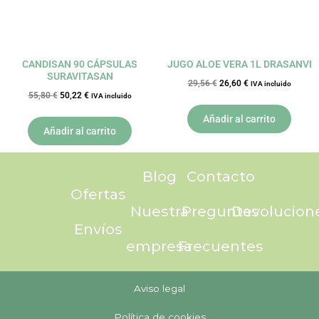
CANDISAN 90 CÁPSULAS
JUGO ALOE VERA 1L DRASANVI
SURAVITASAN
29,56
€
26,60
€
IVA incluido
55,80
€
50,22
€
IVA incluido
Añadir al carrito
Añadir al carrito
Blog
Contacto
Ofertas
Nuestra
Preguntas
Devolucion
Envíos
empresa
Frecuentes
Aviso legal
Política de cookies