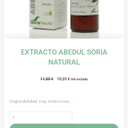
EXTRACTO ABEDUL SORIA
NATURAL
El
El
11,50
€
10,35
€
IVA incluido
precio
precio
original
actual
era:
es:
EXTRACTO
Disponibilidad:
Hay existencias
11,50 €.
10,35 €.
ABEDUL
SORIA
NATURAL
cantidad