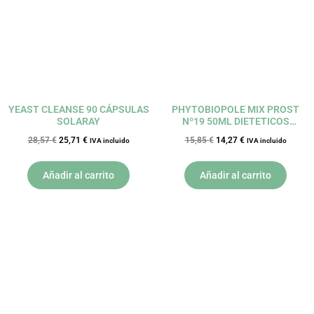
YEAST CLEANSE 90 CÁPSULAS
PHYTOBIOPOLE MIX PROST
SOLARAY
Nº19 50ML DIETETICOS
INTERSA
28,57
€
25,71
€
15,85
€
14,27
€
IVA incluido
IVA incluido
Añadir al carrito
Añadir al carrito
El
El
El
El
precio
precio
precio
precio
original
actual
original
actual
era:
es:
era:
es:
55,80 €.
50,22 €.
29,56 €.
26,60 €.