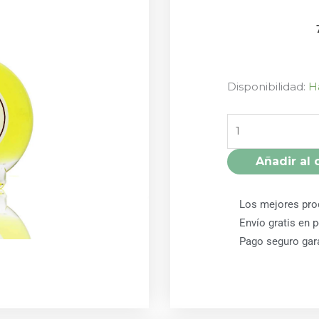
ESENCIA
Disponibilidad:
H
MELOCOTON
RADHE
SHYAM
cantidad
Añadir al 
Los mejores pro
Envío gratis en 
Pago seguro gar