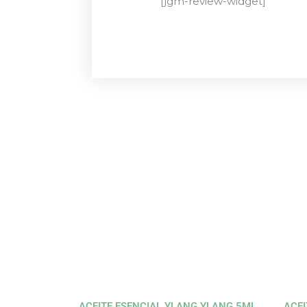
[jgm-review-widget]
ACEITE ESENCIAL YLANG YLANG 5ML
ACEI