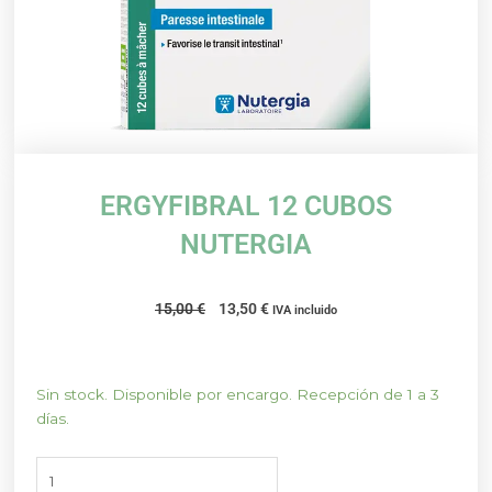
ERGYFIBRAL 12 CUBOS
NUTERGIA
El
El
15,00
€
13,50
€
IVA incluido
precio
precio
original
actual
era:
es:
ERGYFIBRAL
Sin stock. Disponible por encargo. Recepción de 1 a 3
15,00 €.
13,50 €.
12
días.
CUBOS
NUTERGIA
cantidad