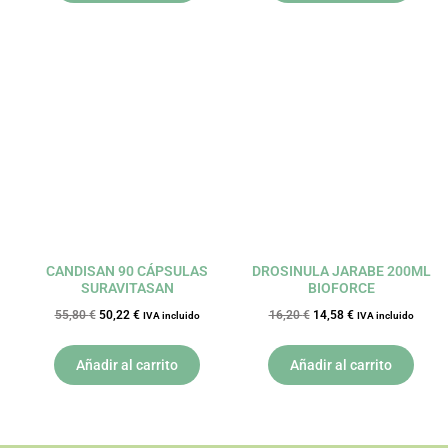
El
El
El
El
precio
precio
precio
precio
original
actual
original
actual
era:
es:
era:
es:
55,80 €.
50,22 €.
16,20 €.
14,58 €.
CANDISAN 90 CÁPSULAS
DROSINULA JARABE 200ML
SURAVITASAN
BIOFORCE
55,80
€
50,22
€
16,20
€
14,58
€
IVA incluido
IVA incluido
Añadir al carrito
Añadir al carrito