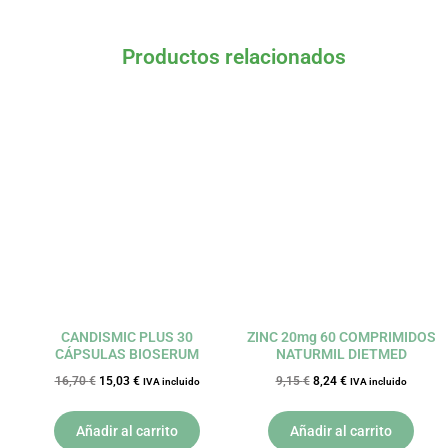
Productos relacionados
El
El
El
El
precio
precio
precio
precio
original
actual
original
actual
era:
es:
era:
es:
16,70 €.
15,03 €.
9,15 €.
8,24 €.
CANDISMIC PLUS 30
ZINC 20mg 60 COMPRIMIDOS
CÁPSULAS BIOSERUM
NATURMIL DIETMED
16,70
€
15,03
€
9,15
€
8,24
€
IVA incluido
IVA incluido
Añadir al carrito
Añadir al carrito