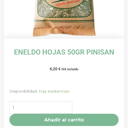
ENELDO HOJAS 50GR PINISAN
6,20
€
IVA incluido
ENELDO
Disponibilidad:
Hay existencias
HOJAS
50GR
PINISAN
cantidad
Añadir al carrito