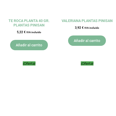
TE ROCA PLANTA 40 GR.
VALERIANA PLANTAS PINISAN
PLANTAS PINISAN
3,92
€
IVA incluido
5,22
€
IVA incluido
Añadir al carrito
Añadir al carrito
El
El
El
El
¡Oferta!
¡Oferta!
precio
precio
precio
precio
original
actual
original
actual
era:
es:
era:
es:
24,95 €.
22,46 €.
18,88 €.
16,99 €.