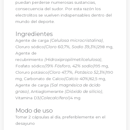
puedan perderse numerosas sustancias,
consecuencia del sudor. Por esta razón los
electrolitos se vuelven indispensables dentro del
mundo del deporte.
Ingredientes
Agente de carga
(Celulosa microcristalina)
,
Cloruro sódico
(Cloro 60,7%, Sodio 39,3%)
298 mg,
Agente de
recubrimiento
(Hidroxipropilmetilcelulosa)
,
Fosfato sódico
(19% Fósforo, 42% sodio)
195 mg,
Cloruro potásico
(Cloro 47,7%, Potásico 52,3%)
190
mg, Carbonato de Calcio
(Calcio 40%)
62,5 mg,
Agente de carga
(Sal magnésica de ácido
graso)
, Antiaglomerante
(Dióxido de silicio)
,
Vitamina D3
(Colecalciferol)
4 mg
Modo de uso
Tomar 2 cápsulas al día, preferiblemente en el
desayuno