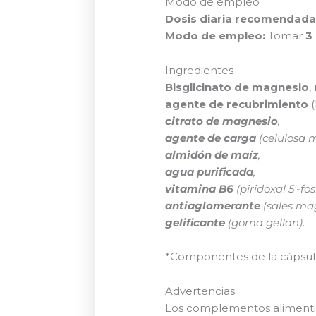
Modo de empleo
Dosis diaria recomendada
Modo de empleo:
Tomar
3
Ingredientes
Bisglicinato de magnesio
,
agente de recubrimiento
(
citrato de magnesio
,
agente de carga
(celulosa m
almidón de maíz
,
agua purificada
,
vitamina B6
(piridoxal 5′-fos
antiaglomerante
(sales mag
gelificante
(goma gellan)
.
*Componentes de la cápsula
Advertencias
Los complementos alimenti