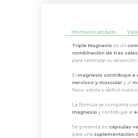
Información producto
Valo
Triple Magnesio
es un
com
combinación de tres sale
para optimizar su absorción y
El
magnesio contribuye a di
nervioso y muscular
y al
m
físico, estrés o déficit nutrici
La fórmula se completa co
magnesio
y contribuye al
e
Se presenta en
cápsulas v
para una
suplementación d