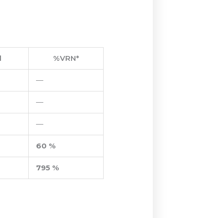
d
%VRN*
—
—
—
60 %
795 %