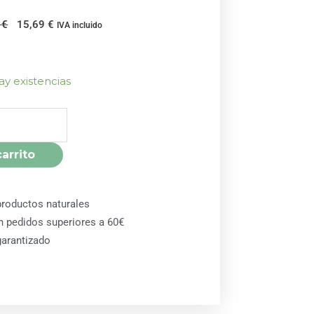
El
El
3
€
15,69
€
IVA incluido
precio
precio
original
actual
era:
es:
ay existencias
17,43 €.
15,69 €.
carrito
roductos naturales
en pedidos superiores a 60€
arantizado