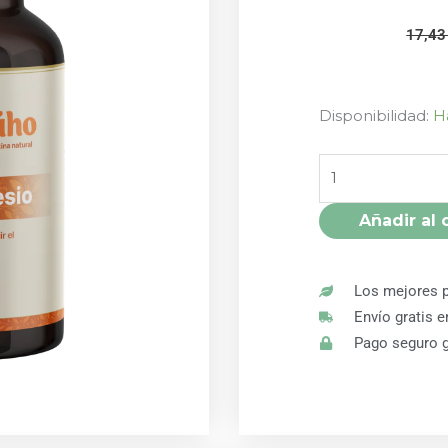
17,4
TRIPLE
Disponibilidad:
H
MAGNESIO
90
CÁPSULAS
EL
Añadir al 
BÚHO
cantidad
Los mejores p
Envío gratis 
Pago seguro g