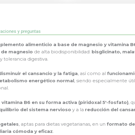
raciones y preguntas
plemento alimenticio a base de magnesio y vitamina B
s de magnesio
de alta biodisponibilidad:
bisglicinato, mala
 tolerancia digestiva.
sminuir el cansancio y la fatiga
, así como al
funcionami
etabolismo energético normal
, siendo especialmente úti
onal.
n
vitamina B6 en su forma activa (piridoxal 5′-fosfato)
, 
quilibrio del sistema nervioso
y a la
reducción del cansa
egetales
, aptas para dietas vegetarianas, en un
formato de
iaria cómoda y eficaz
.