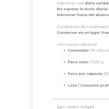
mantener una
dieta variad
No superar la dosis diar
Mantener fuera del alcanc
Condiciones de conservaci
Conservar en un lugar fres
Información adicional
Contenido:
90 cápsul
Peso neto:
73,80 g
Peso por cápsula:
82
Lote / Consumir pref
[jgm-review-widget]