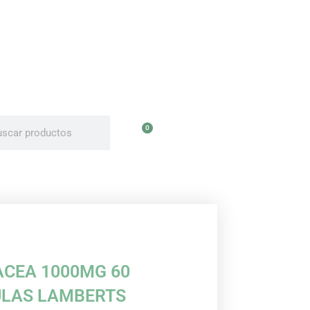
uscar
uscar
0
Carrito
ACEA 1000MG 60
LAS LAMBERTS