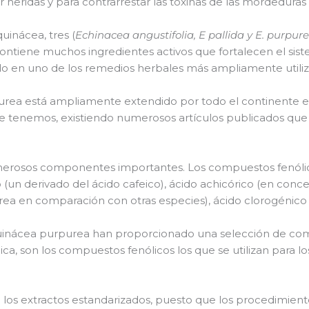
ar heridas y para contrarrestar las toxinas de las mordeduras
uinácea, tres (
Echinacea angustifolia, E pallida y E. purpur
ontiene muchos ingredientes activos que fortalecen el sist
ido en uno de los remedios herbales más ampliamente utili
purea está ampliamente extendido por todo el continente e
ue tenemos, existiendo numerosos artículos publicados qu
merosos componentes importantes. Los compuestos fenóli
o (un derivado del ácido cafeico), ácido achicórico (en con
rea en comparación con otras especies), ácido clorogénico y
equinácea purpurea han proporcionado una selección de c
ca, son los compuestos fenólicos los que se utilizan para 
e los extractos estandarizados, puesto que los procedimient