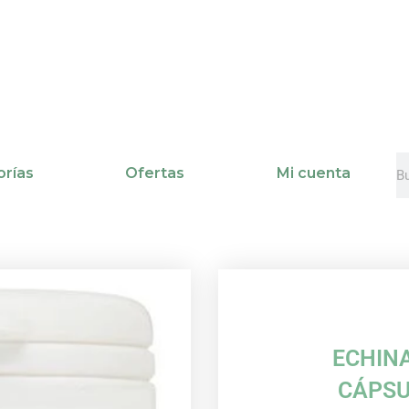
B
B
rías
Ofertas
Mi cuenta
ECHIN
CÁPSU