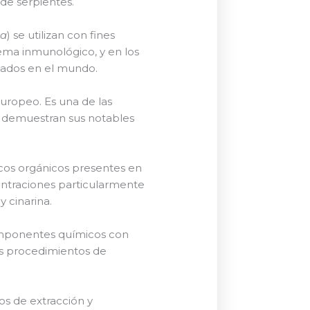
 de serpientes.
ea
) se utilizan con fines
ema inmunológico, y en los
zados en el mundo.
uropeo. Es una de las
e demuestran sus notables
cos orgánicos presentes en
centraciones particularmente
 cinarina.
omponentes químicos con
los procedimientos de
os de extracción y