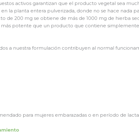
estos activos garantizan que el producto vegetal sea mu
en la planta entera pulverizada, donde no se hace nada pa
to de 200 mg se obtiene de más de 1000 mg de hierba seca
es más potente que un producto que contiene simplemente
didos a nuestra formulación contribuyen al normal funciona
mendado para mujeres embarazadas o en período de lacta
namiento