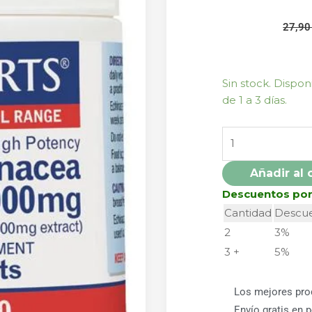
27,9
ECHINACEA
Sin stock. Dispo
1000MG
de 1 a 3 días.
60
CÁPSULAS
LAMBERTS
cantidad
Añadir al 
Descuentos po
Cantidad
Descu
2
3%
3 +
5%
Los mejores pro
Envío gratis en 