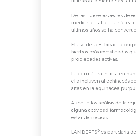
utilizaron la planta para cur
De las nueve especies de eq
medicinales. La equinácea c
últimos años se ha convert
El uso de la Echinacea pur
hierbas más investigadas q
propiedades activas.
La equinácea es rica en nu
ella incluyen al echinacósid
altas en la equinácea purpu
Aunque los análisis de la 
alguna actividad farmacológi
estandarización.
®
LAMBERTS
es partidaria d