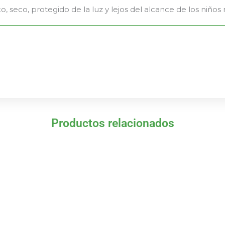
, seco, protegido de la luz y lejos del alcance de los niño
Productos relacionados
El
El
El
El
precio
precio
precio
precio
original
actual
original
actual
era:
es:
era:
es:
21,95 €.
19,76 €.
12,10 €.
10,89 €.