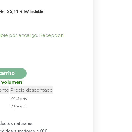
El
El
0
€
25,11
€
IVA incluido
precio
precio
original
actual
era:
es:
nible por encargo. Recepción
27,90 €.
25,11 €.
carrito
r volumen
ento
Precio descontado
24,36
€
23,85
€
ductos naturales
pedidos superiores a 60€