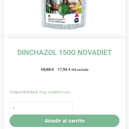
DINCHAZOL 150G NOVADIET
El
El
19,95
€
17,96
€
IVA incluido
precio
precio
original
actual
era:
es:
DINCHAZOL
Disponibilidad:
Hay existencias
19,95 €.
17,96 €.
150G
NOVADIET
cantidad
Añadir al carrito