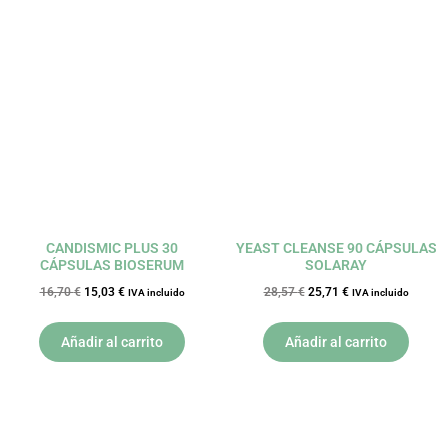
El
El
El
El
precio
precio
precio
precio
original
actual
original
actual
era:
es:
era:
es:
16,70 €.
15,03 €.
28,57 €.
25,71 €.
CANDISMIC PLUS 30
YEAST CLEANSE 90 CÁPSULAS
CÁPSULAS BIOSERUM
SOLARAY
16,70
€
15,03
€
28,57
€
25,71
€
IVA incluido
IVA incluido
Añadir al carrito
Añadir al carrito
El
El
El
El
precio
precio
precio
precio
original
actual
original
actual