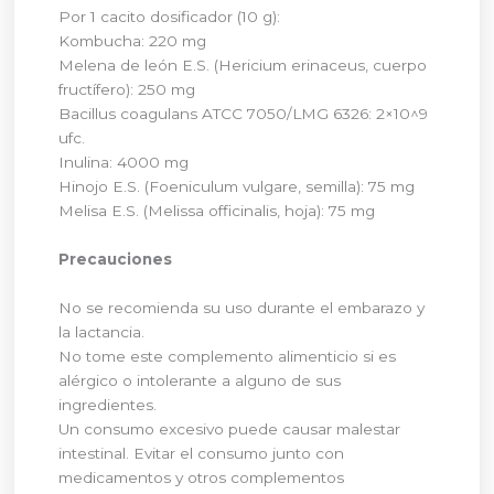
Por 1 cacito dosificador (10 g):
Kombucha: 220 mg
Melena de león E.S. (Hericium erinaceus, cuerpo
fructífero): 250 mg
Bacillus coagulans ATCC 7050/LMG 6326: 2×10^9
ufc.
Inulina: 4000 mg
Hinojo E.S. (Foeniculum vulgare, semilla): 75 mg
Melisa E.S. (Melissa officinalis, hoja): 75 mg
Precauciones
No se recomienda su uso durante el embarazo y
la lactancia.
No tome este complemento alimenticio si es
alérgico o intolerante a alguno de sus
ingredientes.
Un consumo excesivo puede causar malestar
intestinal. Evitar el consumo junto con
medicamentos y otros complementos