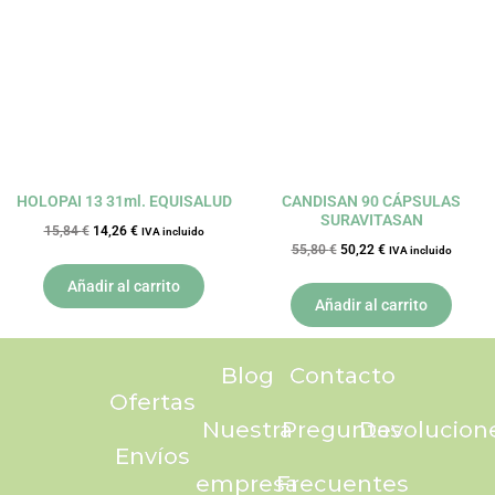
era:
es:
era:
es:
15,84 €.
14,26 €.
55,80 €.
50,22 €.
HOLOPAI 13 31ml. EQUISALUD
CANDISAN 90 CÁPSULAS
SURAVITASAN
15,84
€
14,26
€
IVA incluido
55,80
€
50,22
€
IVA incluido
Añadir al carrito
Añadir al carrito
Blog
Contacto
Ofertas
Nuestra
Preguntas
Devolucion
Envíos
empresa
Frecuentes