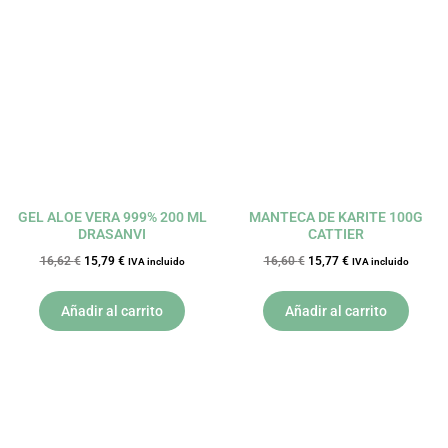
precio
precio
precio
precio
original
actual
original
actual
era:
es:
era:
es:
16,62 €.
15,79 €.
16,60 €.
15,77 €.
GEL ALOE VERA 999% 200 ML
MANTECA DE KARITE 100G
DRASANVI
CATTIER
16,62
€
15,79
€
16,60
€
15,77
€
IVA incluido
IVA incluido
Añadir al carrito
Añadir al carrito
El
El
El
El
precio
precio
precio
precio
original
actual
original
actual
era:
es:
era:
es:
9,19 €.
8,73 €.
5,95 €.
5,65 €.