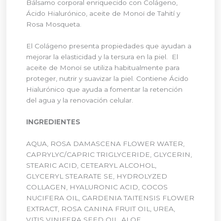
Bálsamo corporal enriquecido con Colágeno,
Ácido Hialurónico, aceite de Monoï de Tahití y
Rosa Mosqueta.
El Colágeno presenta propiedades que ayudan a
mejorar la elasticidad y la tersura en la piel. El
aceite de Monoï se utiliza habitualmente para
proteger, nutrir y suavizar la piel. Contiene Ácido
Hialurónico que ayuda a fomentar la retención
del agua y la renovación celular.
INGREDIENTES
AQUA, ROSA DAMASCENA FLOWER WATER,
CAPRYLYC/CAPRIC TRIGLYCERIDE, GLYCERIN,
STEARIC ACID, CETEARYL ALCOHOL,
GLYCERYL STEARATE SE, HYDROLYZED
COLLAGEN, HYALURONIC ACID, COCOS
NUCIFERA OIL, GARDENIA TAITENSIS FLOWER
EXTRACT, ROSA CANINA FRUIT OIL, UREA,
VITIS VINIFERA SEED OIL, ALOE