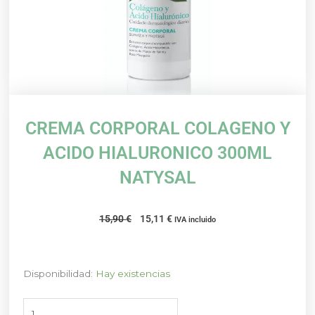
CREMA CORPORAL COLAGENO Y
ACIDO HIALURONICO 300ML
NATYSAL
El
El
15,90
€
15,11
€
IVA incluido
precio
precio
original
actual
era:
es:
CREMA
Disponibilidad:
Hay existencias
15,90 €.
15,11 €.
CORPORAL
COLAGENO