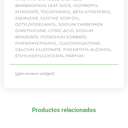
BARBADENSIS LEAF JUICE, ISOPROPYL
MYRISTATE, TOCOPHEROL, BETA-SITOSTEROL,
SQUALENE, GLYCINE SOJA OIL,
OCTYLDODECANOL, SODIUM CARBOMER,
DIMETHICONE, CITRIC ACID, SODIUM
BENZOATE, POTASSIUM SORBATE,
PHENOXYETHANOL, GLUCONOLACTONE,
CALCIUM GLUCONATE, PHENETHYL ALCOHOL,
ETHYLHEXYLGLYCERIN, PARFUM.
[jgm-review-widget]
Productos relacionados
El
El
El
El