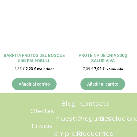
era:
es:
era:
es:
2,35 €.
2,23 €.
7,39 €.
7,02 €.
BARRITA FRUTOS DEL BOSQUE
PROTEINA DE CHIA 200g
55G PALEOBULL
SALUD VIVA
2,35
€
2,23
€
7,39
€
7,02
€
IVA incluido
IVA incluido
Añadir al carrito
Añadir al carrito
Blog
Contacto
Ofertas
Nuestra
Preguntas
Devolucion
Envíos
empresa
Frecuentes