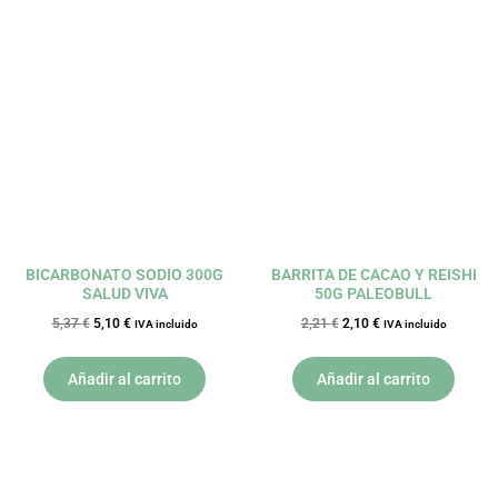
El
El
El
El
precio
precio
precio
precio
original
actual
original
actual
era:
es:
era:
es:
5,37 €.
5,10 €.
2,21 €.
2,10 €.
BICARBONATO SODIO 300G
BARRITA DE CACAO Y REISHI
SALUD VIVA
50G PALEOBULL
5,37
€
5,10
€
2,21
€
2,10
€
IVA incluido
IVA incluido
Añadir al carrito
Añadir al carrito
El
El
El
El
precio
precio
precio
precio
original
actual
original
actual