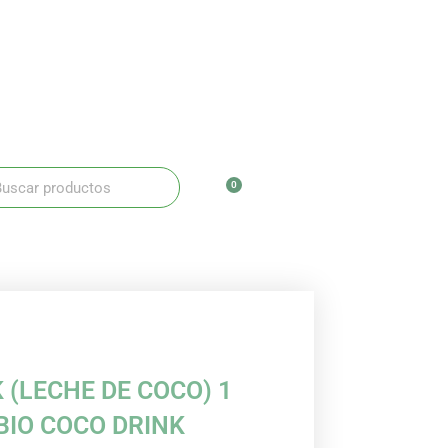
ar
scar
0
Carrito
 (LECHE DE COCO) 1
BIO COCO DRINK