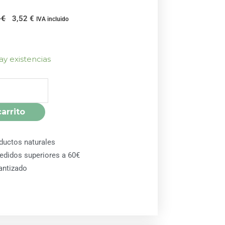
El
El
0
€
3,52
€
IVA incluido
precio
precio
original
actual
era:
es:
ay existencias
3,70 €.
3,52 €.
carrito
ductos naturales
pedidos superiores a 60€
antizado