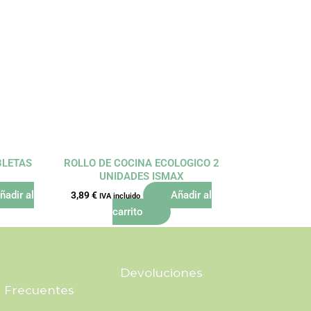
BLETAS
ROLLO DE COCINA ECOLOGICO 2
UNIDADES ISMAX
ñadir al
Añadir al
3,89
€
IVA incluido
carrito
Devoluciones
 Frecuentes