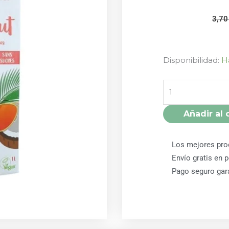
3,7
COCO
Disponibilidad:
H
MILK
(LECHE
DE
COCO)
Añadir al 
1
LITRO
Los mejores pro
BIO
COCO
Envío gratis en 
DRINK
Pago seguro gar
cantidad