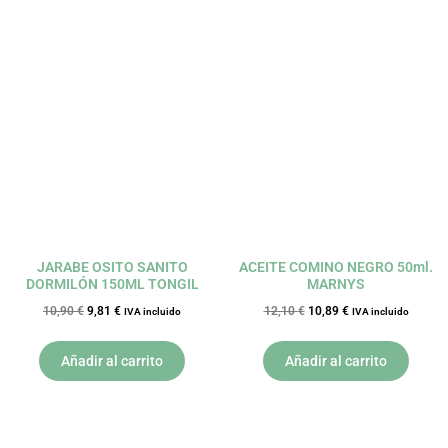
El
El
El
El
precio
precio
precio
precio
original
actual
original
actual
era:
es:
era:
es:
10,90 €.
9,81 €.
12,10 €.
10,89 €.
JARABE OSITO SANITO
ACEITE COMINO NEGRO 50ml.
DORMILÓN 150ML TONGIL
MARNYS
10,90
€
9,81
€
12,10
€
10,89
€
IVA incluido
IVA incluido
Añadir al carrito
Añadir al carrito
El
El
El
El
precio
precio
precio
precio