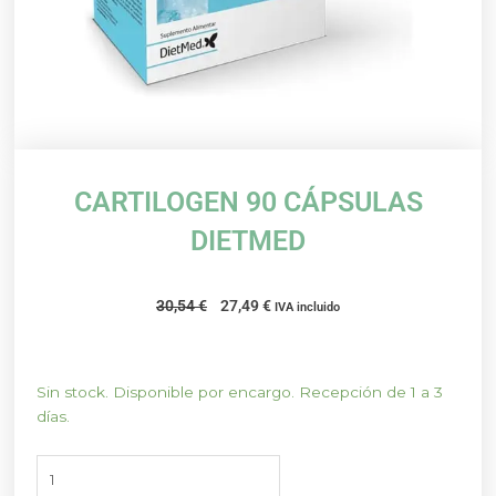
CARTILOGEN 90 CÁPSULAS
DIETMED
El
El
30,54
€
27,49
€
IVA incluido
precio
precio
original
actual
era:
es:
CARTILOGEN
Sin stock. Disponible por encargo. Recepción de 1 a 3
30,54 €.
27,49 €.
90
días.
CÁPSULAS
DIETMED
cantidad