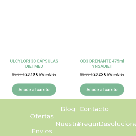
original
actual
original
actual
era:
es:
era:
es:
25,67 €.
23,10 €.
22,50 €.
20,25 €.
ULCYLORI 30 CÁPSULAS
OB3 DRENANTE 475ml
DIETMED
YNSADIET
25,67
€
23,10
€
22,50
€
20,25
€
IVA incluido
IVA incluido
Añadir al carrito
Añadir al carrito
Blog
Contacto
Ofertas
Nuestra
Preguntas
Devolucion
Envíos