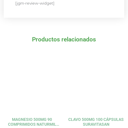
[jgm-review-widget]
Productos relacionados
El
El
El
El
precio
precio
precio
precio
original
actual
original
actual
era:
es:
era:
es:
8,06 €.
7,25 €.
30,85 €.
27,77 €.
MAGNESIO 500MG 90
CLAVO 500MG 100 CÁPSULAS
COMPRIMIDOS NATURMIL
SURAVITASAN