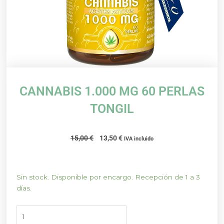
CANNABIS 1.000 MG 60 PERLAS
TONGIL
El
El
15,00
€
13,50
€
IVA incluido
precio
precio
original
actual
era:
es:
CANNABIS
Sin stock. Disponible por encargo. Recepción de 1 a 3
15,00 €.
13,50 €.
1.000
días.
MG
60
PERLAS