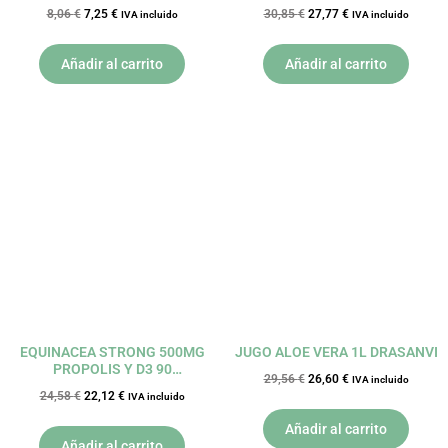
DIETMED
8,06
€
7,25
€
30,85
€
27,77
€
IVA incluido
IVA incluido
Añadir al carrito
Añadir al carrito
El
El
El
El
precio
precio
precio
precio
original
actual
original
actual
era:
es:
era:
es:
24,58 €.
22,12 €.
29,56 €.
26,60 €.
EQUINACEA STRONG 500MG
JUGO ALOE VERA 1L DRASANVI
PROPOLIS Y D3 90
29,56
€
26,60
€
IVA incluido
COMPRIMIDOS NATURMIL
24,58
€
22,12
€
IVA incluido
DIETMED
Añadir al carrito
Añadir al carrito