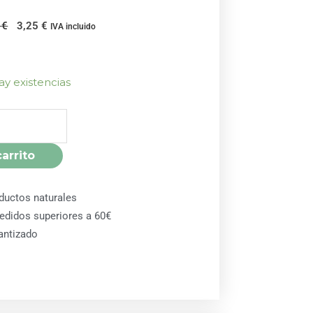
El
El
2
€
3,25
€
IVA incluido
precio
precio
original
actual
era:
es:
ay existencias
3,42 €.
3,25 €.
carrito
ductos naturales
pedidos superiores a 60€
antizado