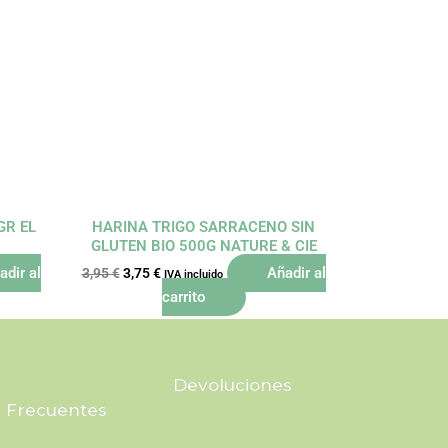
El
El
precio
precio
original
actual
era:
es:
3,95 €.
3,75 €.
GR EL
HARINA TRIGO SARRACENO SIN
GLUTEN BIO 500G NATURE & CIE
adir al
Añadir al
3,95
€
3,75
€
IVA incluido
carrito
Devoluciones
 Frecuentes