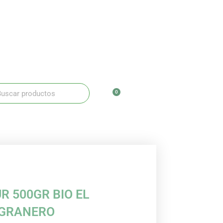
ar
scar
0
Carrito
R 500GR BIO EL
GRANERO