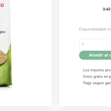
3,4
BULGUR
Disponibilidad:
H
500GR
BIO
EL
GRANERO
Añadir al 
cantidad
Los mejores pro
Envío gratis en 
Pago seguro gar