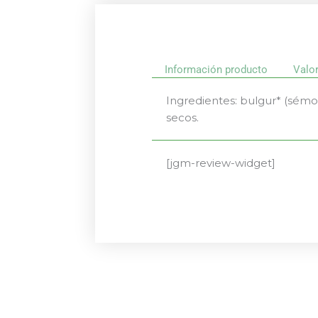
Información producto
Valo
Ingredientes: bulgur* (sémol
secos.
[jgm-review-widget]