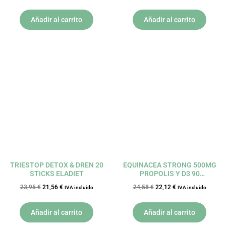
Añadir al carrito
Añadir al carrito
El
El
El
El
precio
precio
precio
precio
original
actual
original
actual
era:
es:
era:
es:
23,95 €.
21,56 €.
24,58 €.
22,12 €.
TRIESTOP DETOX & DREN 20
EQUINACEA STRONG 500MG
STICKS ELADIET
PROPOLIS Y D3 90
COMPRIMIDOS NATURMIL
23,95
€
21,56
€
24,58
€
22,12
€
IVA incluido
IVA incluido
DIETMED
Añadir al carrito
Añadir al carrito