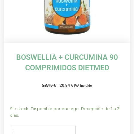
BOSWELLIA + CURCUMINA 90
COMPRIMIDOS DIETMED
El
El
23,15
€
20,84
€
IVA incluido
precio
precio
original
actual
era:
es:
BOSWELLIA
Sin stock. Disponible por encargo. Recepción de 1 a 3
23,15 €.
20,84 €.
+
días.
CURCUMINA
90