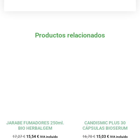
Productos relacionados
El
El
El
El
precio
precio
precio
precio
original
actual
original
actual
era:
es:
era:
es:
17,27 €.
15,54 €.
16,70 €.
15,03 €.
JARABE FUMADORES 250ml.
CANDISMIC PLUS 30
BIO HERBALGEM
CÁPSULAS BIOSERUM
17,27
€
15,54
€
16,70
€
15,03
€
IVA incluido
IVA incluido