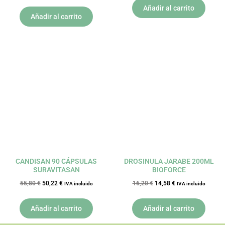
Añadir al carrito
Añadir al carrito
El
El
El
El
precio
precio
precio
precio
original
actual
original
actual
era:
es:
era:
es:
55,80 €.
50,22 €.
16,20 €.
14,58 €.
CANDISAN 90 CÁPSULAS
DROSINULA JARABE 200ML
SURAVITASAN
BIOFORCE
55,80
€
50,22
€
16,20
€
14,58
€
IVA incluido
IVA incluido
Añadir al carrito
Añadir al carrito