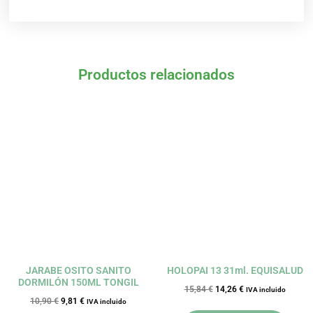
Productos relacionados
El
El
El
El
precio
precio
precio
precio
original
actual
original
actual
era:
es:
era:
es:
10,90 €.
9,81 €.
15,84 €.
14,26 €.
JARABE OSITO SANITO
HOLOPAI 13 31ml. EQUISALUD
DORMILÓN 150ML TONGIL
15,84
€
14,26
€
IVA incluido
10,90
€
9,81
€
IVA incluido