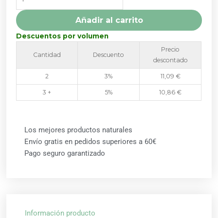
60
CÁPSULAS
Añadir al carrito
VEGETALES
SOLARAY
Descuentos por volumen
cantidad
Precio
Cantidad
Descuento
descontado
2
3%
11,09
€
3 +
5%
10,86
€
Los mejores productos naturales
Envío gratis en pedidos superiores a 60€
Pago seguro garantizado
Información producto