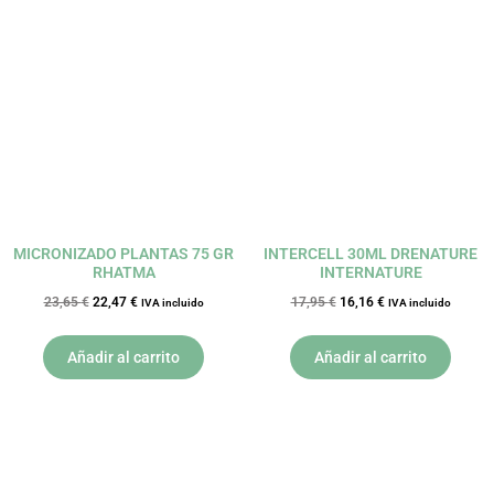
El
El
El
El
precio
precio
precio
precio
original
actual
original
actual
era:
es:
era:
es:
23,65 €.
22,47 €.
17,95 €.
16,16 €.
MICRONIZADO PLANTAS 75 GR
INTERCELL 30ML DRENATURE
RHATMA
INTERNATURE
23,65
€
22,47
€
17,95
€
16,16
€
IVA incluido
IVA incluido
Añadir al carrito
Añadir al carrito