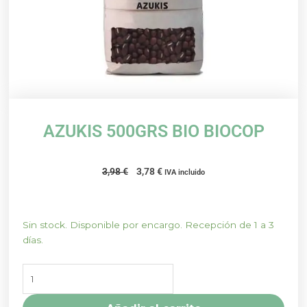
AZUKIS 500GRS BIO BIOCOP
El
El
3,98
€
3,78
€
IVA incluido
precio
precio
original
actual
era:
es:
AZUKIS
Sin stock. Disponible por encargo. Recepción de 1 a 3
3,98 €.
3,78 €.
500GRS
días.
BIO
BIOCOP
cantidad