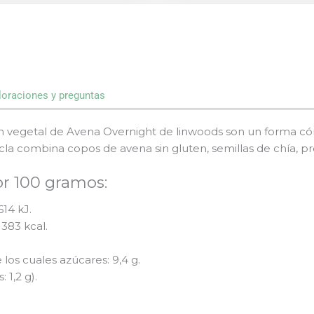
loraciones y preguntas
n vegetal de Avena Overnight de linwoods son un forma có
a combina copos de avena sin gluten, semillas de chía, pro
or 100 gramos:
614 kJ.
 383 kcal.
 los cuales azúcares: 9,4 g.
 1,2 g).