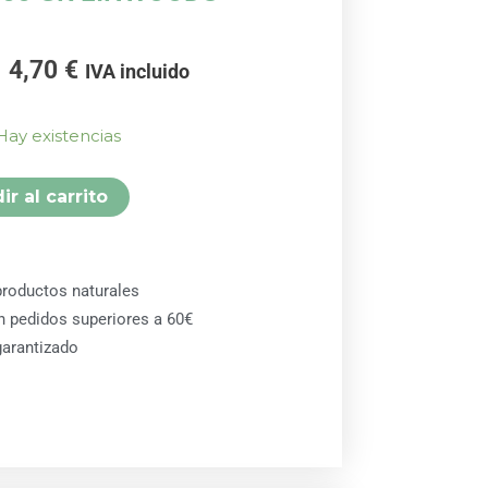
El
El
4,70
€
IVA incluido
precio
precio
original
actual
Hay existencias
era:
es:
4,95 €.
4,70 €.
ir al carrito
roductos naturales
en pedidos superiores a 60€
arantizado