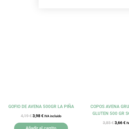
El
El
El
El
precio
precio
precio
p
original
actual
original
a
era:
es:
era:
es
4,19 €.
3,98 €.
3,85 €.
3,
GOFIO DE AVENA 500GR LA PIÑA
COPOS AVENA GRU
GLUTEN 500 GR 
4,19
€
3,98
€
IVA incluido
3,85
€
3,66
€
I
Añadir al carrito