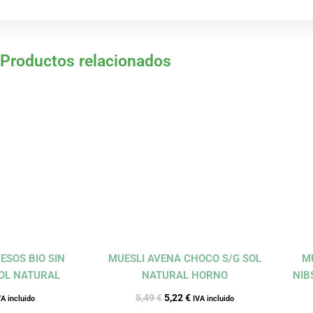
Productos relacionados
El
El
recio
precio
precio
ctual
original
actual
:
era:
es:
66 €.
5,49 €.
5,22 €.
ESOS BIO SIN
MUESLI AVENA CHOCO S/G SOL
M
SOL NATURAL
NATURAL HORNO
NIB
5,49
€
5,22
€
VA incluido
IVA incluido