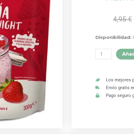
4,95
€
AVENA
Disponibilidad:
OVERNIGHT
ENERGIA
Añad
FRESA
300
GR
LINWOODS
Los mejores p
cantidad
Envío gratis 
Pago seguro g