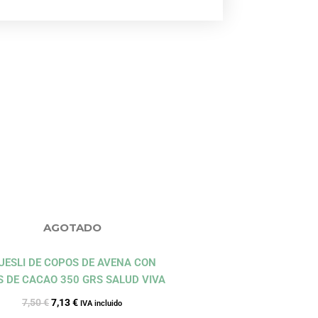
El
El
precio
precio
original
actual
era:
es:
7,50 €.
7,13 €.
AGOTADO
UESLI DE COPOS DE AVENA CON
S DE CACAO 350 GRS SALUD VIVA
7,50
€
7,13
€
IVA incluido