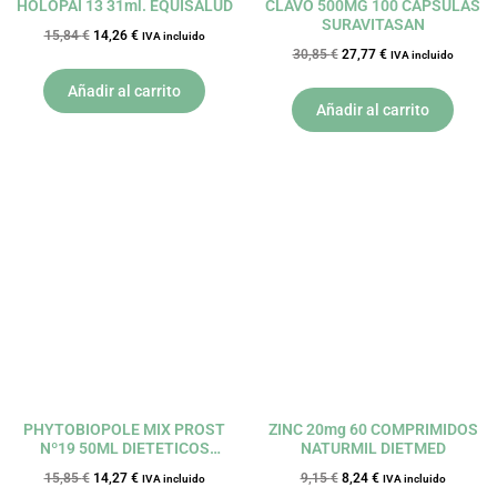
HOLOPAI 13 31ml. EQUISALUD
CLAVO 500MG 100 CÁPSULAS
SURAVITASAN
15,84
€
14,26
€
IVA incluido
30,85
€
27,77
€
IVA incluido
Añadir al carrito
Añadir al carrito
El
El
El
El
precio
precio
precio
precio
original
actual
original
actual
era:
es:
era:
es:
15,85 €.
14,27 €.
9,15 €.
8,24 €.
PHYTOBIOPOLE MIX PROST
ZINC 20mg 60 COMPRIMIDOS
Nº19 50ML DIETETICOS
NATURMIL DIETMED
INTERSA
15,85
€
14,27
€
9,15
€
8,24
€
IVA incluido
IVA incluido