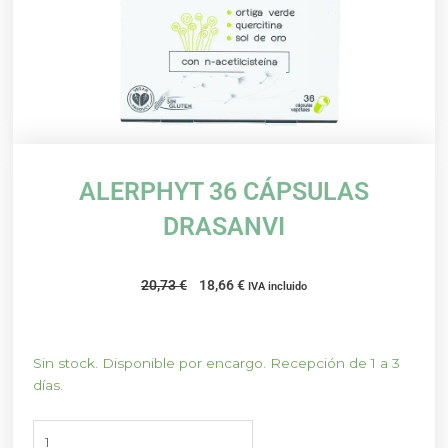
ALERPHYT 36 CÁPSULAS
DRASANVI
El
El
20,73
€
18,66
€
IVA incluido
precio
precio
original
actual
era:
es:
ALERPHYT
Sin stock. Disponible por encargo. Recepción de 1 a 3
20,73 €.
18,66 €.
36
días.
CÁPSULAS
DRASANVI