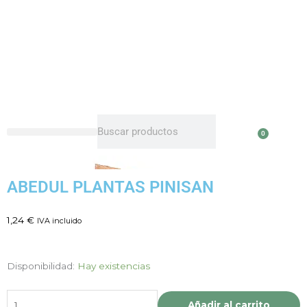
Ir
al
contenido
Buscar
Buscar
0
Carri
ABEDUL PLANTAS PINISAN
1,24
€
IVA incluido
ABEDUL
Disponibilidad:
Hay existencias
PLANTAS
PINISAN
Añadir al carrito