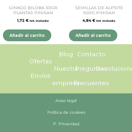
GINKGO BILOBA 30GR
SEMILLAS DE ALPSITE
PLANTAS PINISAN
500G PINISAN
1,72
€
4,84
€
IVA incluido
IVA incluido
Añadir al carrito
Añadir al carrito
Blog
Contacto
Ofertas
Nuestra
Preguntas
Devolucion
Envíos
empresa
Frecuentes
Aviso legal
Política de cookies
P. Privacidad